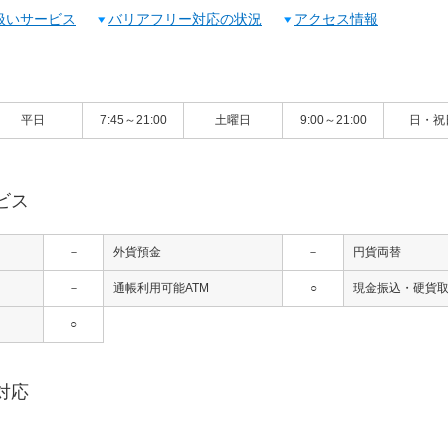
扱いサービス
バリアフリー対応の状況
アクセス情報
平日
7:45～21:00
土曜日
9:00～21:00
日・祝
ビス
－
外貨預金
－
円貨両替
－
通帳利用可能ATM
○
現金振込・硬貨取
○
対応