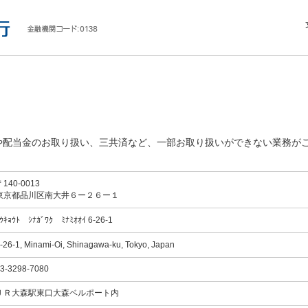
や配当金のお取り扱い、三共済など、一部お取り扱いができない業務が
〒140-0013
東京都品川区南大井６ー２６ー１
ｳｷｮｳﾄ ｼﾅｶﾞﾜｸ ﾐﾅﾐｵｵｲ 6-26-1
-26-1, Minami-Oi, Shinagawa-ku, Tokyo, Japan
3-3298-7080
ＪＲ大森駅東口大森ベルポート内