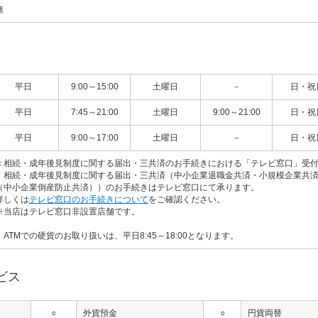
無
平日
9:00～15:00
土曜日
－
日・祝
平日
7:45～21:00
土曜日
9:00～21:00
日・祝
平日
9:00～17:00
土曜日
－
日・祝
＜相続・成年後見制度に関する届出・三共済のお手続きにおける「テレビ窓口」受
相続・成年後見制度に関する届出・三共済（中小企業退職金共済・小規模企業共済
（中小企業倒産防止共済））のお手続きはテレビ窓口にて承ります。
詳しくは
テレビ窓口のお手続きについて
をご確認ください。
※当店はテレビ窓口非設置店舗です。
・ATMでの硬貨のお取り扱いは、平日8:45～18:00となります。
ビス
○
外貨預金
○
円貨両替