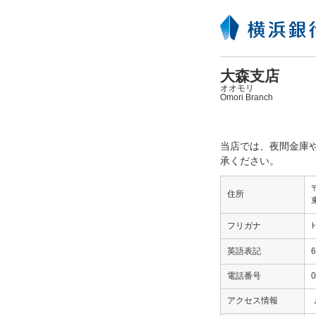
大森支店
オオモリ
Omori Branch
当店では、夜間金庫
承ください。
住所
フリガナ
ﾄ
英語表記
6
電話番号
0
アクセス情報