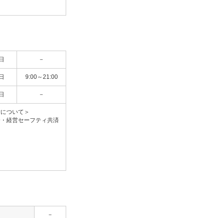
日
－
日
9:00～21:00
日
－
付について＞
・経営セーフティ共済
－