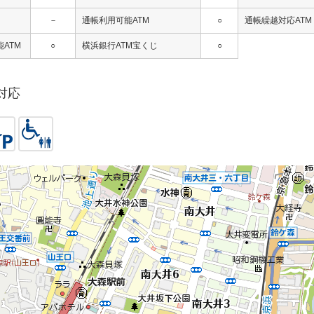
－
通帳利用可能ATM
○
通帳繰越対応ATM
ATM
○
横浜銀行ATM宝くじ
○
対応