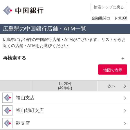
検索トップに戻る
金融機関コード:0168
広島県の中国銀行店舗・ATM一覧
広島県には49件の中国銀行店舗・ATMがございます。リストからお
近くの店舗・ATMをお選びください。
再検索する
エリア
地図で表示
1～20件
次へ
(49件中)
福山支店
店舗種別
福山胡町支店
店舗
ATM
鞆支店
サービス条件