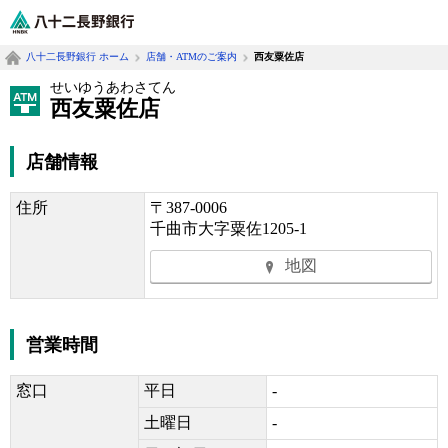
八十二長野銀行オフィシャルサイト
八十二長野銀行 ホーム
店舗・ATMのご案内
西友粟佐店
せいゆうあわさてん
西友粟佐店
店舗情報
住所
〒387-0006
千曲市大字粟佐1205-1
地図
営業時間
窓口
平日
-
土曜日
-