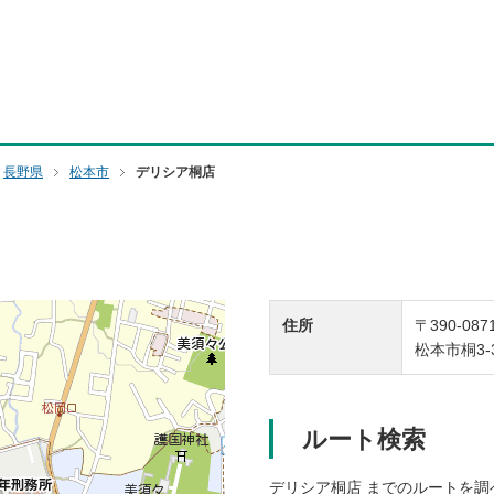
行オフィシャルサイト
長野県
松本市
デリシア桐店
住所
〒390-087
松本市桐3-3
ルート検索
デリシア桐店 までのルートを調