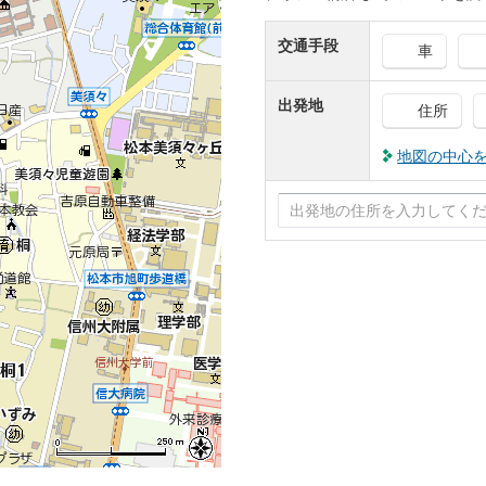
交通手段
車
出発地
住所
地図の中心