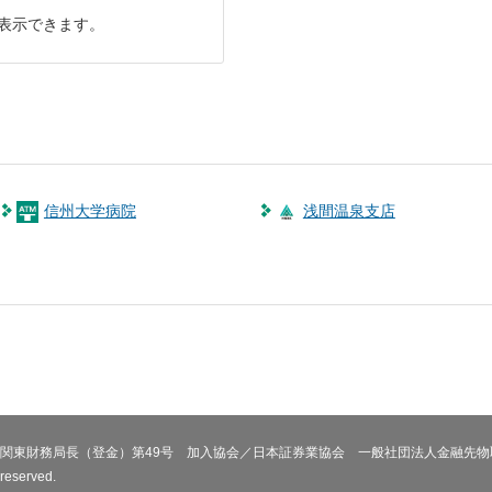
表示できます。
信州大学病院
浅間温泉支店
関東財務局長（登金）第49号 加入協会／日本証券業協会 一般社団法人金融先物
 reserved.