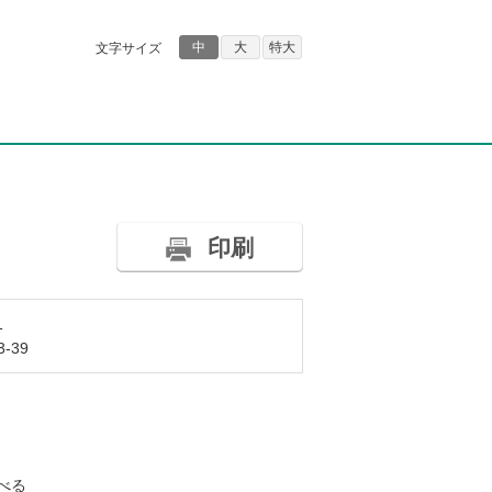
中
大
特大
文字サイズ
印刷
1
-39
べる