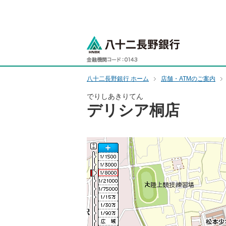
ペ
ー
ジ
八十二長野銀
内
を
移
動
八十二長野銀行 ホーム
店舗・ATMのご案内
す
でりしあきりてん
る
デリシア桐店
た
め
の
リ
ン
ク
で
す
ペ
ー
ジ