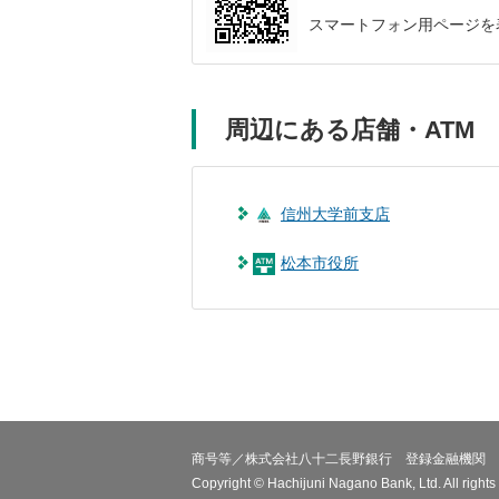
スマートフォン用ページを
周辺にある店舗・ATM
信州大学前支店
松本市役所
商号等／株式会社八十二長野銀行 登録金融機関 
Copyright © Hachijuni Nagano Bank, Ltd. All rights