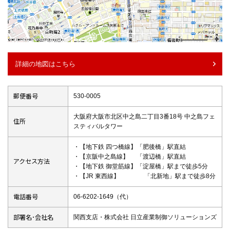
詳細の地図はこちら
郵便番号
530-0005
大阪府大阪市北区中之島二丁目3番18号 中之島フェ
住所
スティバルタワー
・【地下鉄 四つ橋線】「肥後橋」駅直結
・【京阪中之島線】 「渡辺橋」駅直結
アクセス方法
・【地下鉄 御堂筋線】「淀屋橋」駅まで徒歩5分
・【JR 東西線】 「北新地」駅まで徒歩8分
電話番号
06-6202-1649（代）
部署名･会社名
関西支店・株式会社 日立産業制御ソリューションズ