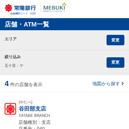
金融機関コード：0130
店舗・ATM一覧
エリア
変更
絞り込み
変更
五十音：ヤ
4
地図から探す
件の店舗を表示
(やたべ)
谷田部支店
YATABE BRANCH
店舗種別：支店
店番号：040