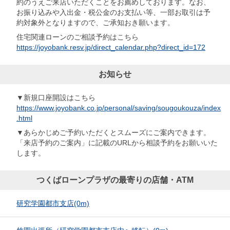
約のうえご来店いただくことをお薦めしております。なお、
お振り込みや入出金・税公金のお支払い等、一部お取引は予
約対象外となりますので、ご承知おき願います。
住宅関連ローンのご相談予約はこちら
https://joyobank.resv.jp/direct_calendar.php?direct_id=172
お知らせ
▼新規口座開設はこちら
https://www.joyobank.co.jp/personal/saving/sougoukouza/index
.html
▼あらかじめご予約いただくとスムーズにご案内できます。
「来店予約のご案内」に記載のURLから相談予約をお願いいた
します。
つくばローンプラザの最寄りの店舗・ATM
研究学園都市支店
(0m)