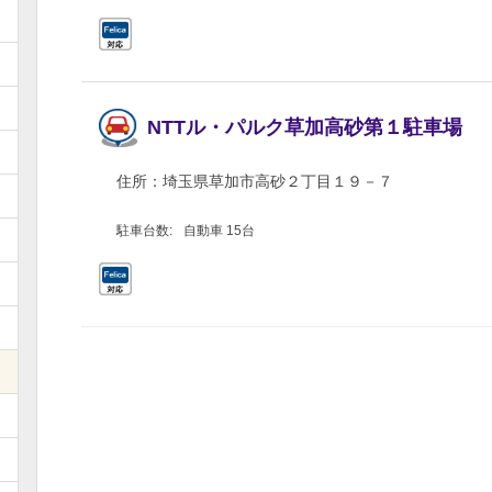
NTTル・パルク草加高砂第１駐車場
住所：
埼玉県草加市高砂２丁目１９－７
駐車台数:
自動車 15台