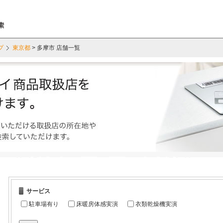
プ
東京都
> 多摩市 店舗一覧
サービス
駐車場有り
床暖房体感実演
衣類乾燥機実演