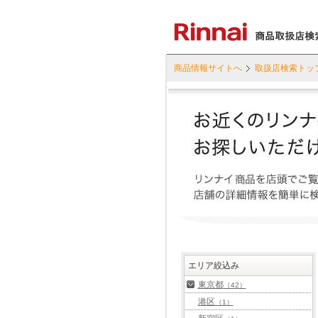
商品情報サイトへ
取扱店検索トッ
エリア絞込み
東京都
（42）
港区
（1）