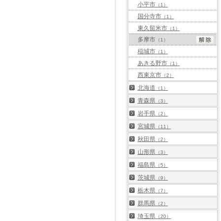
小平市
（1）
国分寺市
（1）
東久留米市
（1）
多摩市
（1）
稲城市
（1）
あきる野市
（1）
西東京市
（2）
北海道
（1）
青森県
（3）
岩手県
（2）
宮城県
（11）
秋田県
（2）
山形県
（3）
福島県
（5）
茨城県
（9）
栃木県
（7）
群馬県
（2）
埼玉県
（20）