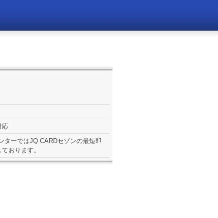
対応
ウンターではJQ CARDセゾンの最短即
しております。