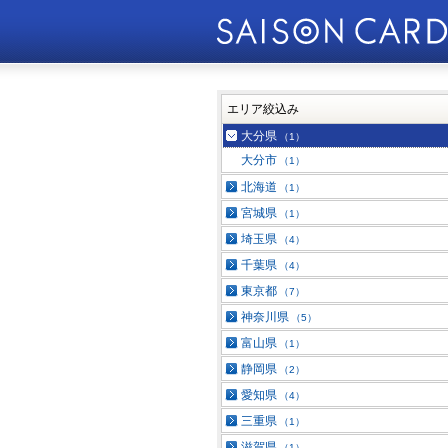
エリア絞込み
大分県
（1）
大分市
（1）
北海道
（1）
宮城県
（1）
埼玉県
（4）
千葉県
（4）
東京都
（7）
神奈川県
（5）
富山県
（1）
静岡県
（2）
愛知県
（4）
三重県
（1）
滋賀県
（1）