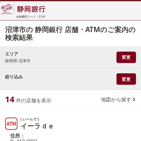
金融機関コード：0149
沼津市の 静岡銀行 店舗・ATMのご案内の
検索結果
エリア
変更
静岡県 沼津市
絞り込み
変更
14
地図から探す
件の店舗を表示
( いーらで )
イーラｄｅ
住所：