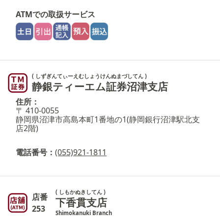
ATMでの取扱サービス
( しずぎんてぃーえむしょうけんぬまづしてん )
静銀ティーエム証券沼津支店
住所：
〒 410-0055
静岡県沼津市高島本町1番地の1(静岡銀行沼津駅北支
店2階)
電話番号：
(055)921-1811
( しもかぬきしてん )
店番
下香貫支店
253
Shimokanuki Branch