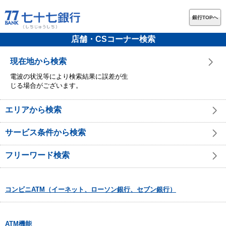
銀行TOPへ
店舗・CSコーナー検索
現在地から検索
電波の状況等により検索結果に誤差が生
じる場合がございます。
エリアから検索
サービス条件から検索
フリーワード検索
コンビニATM（イーネット、ローソン銀行、セブン銀行）
ATM機能