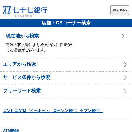
銀行TOPへ
店舗・CSコーナー検索
現在地から検索
電波の状況等により検索結果に誤差が生
じる場合がございます。
エリアから検索
サービス条件から検索
フリーワード検索
コンビニATM（イーネット、ローソン銀行、セブン銀行）
ATM機能