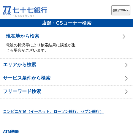
銀行TOPへ
店舗・CSコーナー検索
現在地から検索
電波の状況等により検索結果に誤差が生
じる場合がございます。
エリアから検索
サービス条件から検索
フリーワード検索
コンビニATM（イーネット、ローソン銀行、セブン銀行）
ATM機能