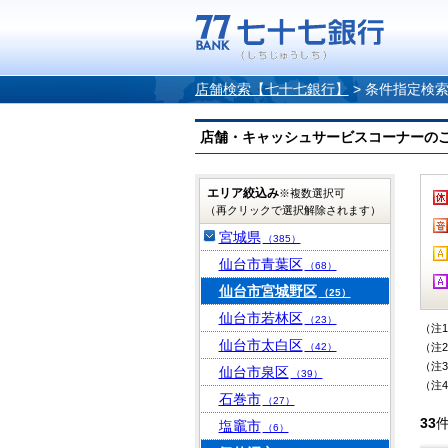
店舗検索【七十七銀行】
>
条件指定検
店舗・キャッシュサービスコーナーのご案内
エリア絞込み
※複数選択可
（再クリックで選択解除されます）
宮城県
（385）
仙台市青葉区
（68）
仙台市宮城野区
（25）
仙台市若林区
（23）
（注
仙台市太白区
（42）
（注
（注
仙台市泉区
（39）
（注
石巻市
（27）
33
塩竈市
（6）