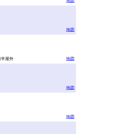
地図
地図
ー
階半屋外
地図
地図
地図