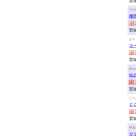
宮
つつ
榴
宮
よー
ヨ
宮
せん
仙
宮
こー
Ｃ
宮
やま
ヤ