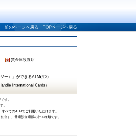
前のページへ戻る
TOPページへ戻る
貸金庫設置店
ー）」ができるATM(注3)
e International Cards）
ザです。
です。
、すべてのATMでご利用いただけます。
タ仙台）、普通預金通帳の計４種類です。