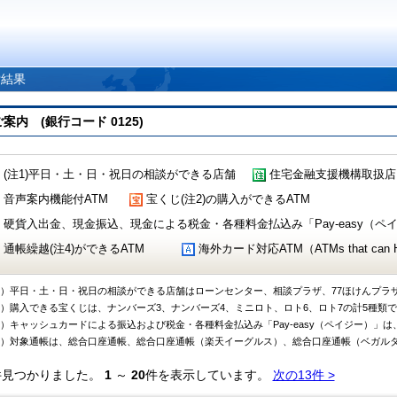
索結果
 (銀行コード 0125)
(注1)平日・土・日・祝日の相談ができる店舗
住宅金融支援機構取扱店
音声案内機能付ATM
宝くじ(注2)の購入ができるATM
硬貨入出金、現金振込、現金による税金・各種料金払込み「Pay-easy（ペイジ
通帳繰越(注4)ができるATM
海外カード対応ATM（ATMs that can Handl
1）平日・土・日・祝日の相談ができる店舗はローンセンター、相談プラザ、77ほけんプラ
2）購入できる宝くじは、ナンバーズ3、ナンバーズ4、ミニロト、ロト6、ロト7の計5種類
3）キャッシュカードによる振込および税金・各種料金払込み「Pay-easy（ペイジー）」は
4）対象通帳は、総合口座通帳、総合口座通帳（楽天イーグルス）、総合口座通帳（ベガル
件見つかりました。
1
～
20
件を表示しています。
次の13件 >