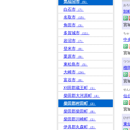
気仙沼市
（5）
おろ
白石市
（7）
卸
名取市
（15）
宮
角田市
（3）
多賀城市
（11）
ちゅ
中
岩沼市
（7）
登米市
（8）
宮
栗原市
（9）
つつ
東松島市
（5）
榴
大崎市
（24）
富谷市
（8）
宮
刈田郡蔵王町
（1）
せん
柴田郡大河原町
仙
（4）
柴田郡村田町
（2）
宮城
柴田郡柴田町
（8）
ひが
柴田郡川崎町
（1）
東
伊具郡丸森町
（2）