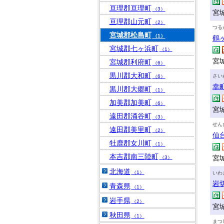
亘理郡亘理町
（3）
宮
亘理郡山元町
（2）
つる
宮城郡松島町
（1）
鶴
宮城郡七ヶ浜町
（1）
宮
宮城郡利府町
（6）
黒川郡大和町
さい
（6）
幸
黒川郡大郷町
（1）
加美郡加美町
（6）
宮城
遠田郡涌谷町
（3）
せん
遠田郡美里町
（2）
仙
牡鹿郡女川町
（1）
本吉郡南三陸町
宮
（3）
北海道
（1）
いわ
岩
青森県
（1）
岩手県
（2）
宮
秋田県
（1）
まつ