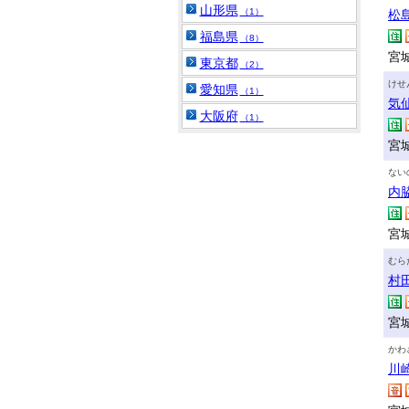
山形県
（1）
松
福島県
（8）
宮
東京都
（2）
けせ
愛知県
（1）
気
大阪府
（1）
宮
ない
内
宮城
むら
村
宮
かわ
川