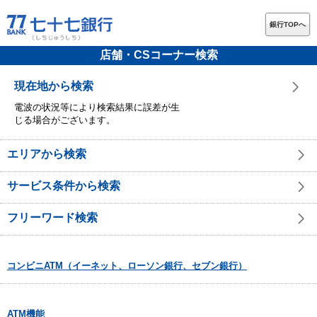
銀行TOPへ
店舗・CSコーナー検索
現在地から検索
電波の状況等により検索結果に誤差が生
じる場合がございます。
エリアから検索
サービス条件から検索
フリーワード検索
コンビニATM（イーネット、ローソン銀行、セブン銀行）
ATM機能