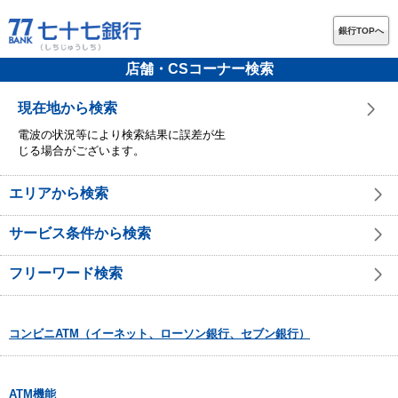
銀行TOPへ
店舗・CSコーナー検索
現在地から検索
電波の状況等により検索結果に誤差が生
じる場合がございます。
エリアから検索
サービス条件から検索
フリーワード検索
コンビニATM（イーネット、ローソン銀行、セブン銀行）
ATM機能