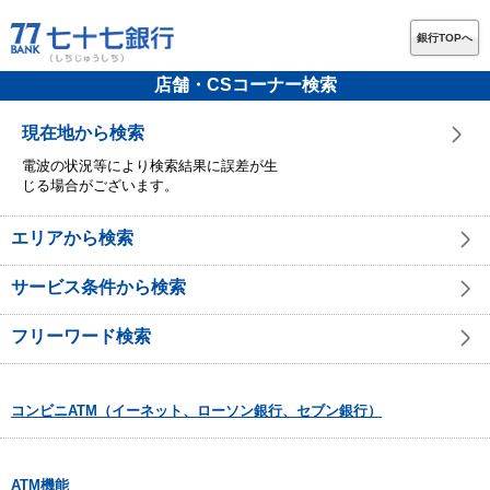
銀行TOPへ
店舗・CSコーナー検索
現在地から検索
電波の状況等により検索結果に誤差が生
じる場合がございます。
エリアから検索
サービス条件から検索
フリーワード検索
コンビニATM（イーネット、ローソン銀行、セブン銀行）
ATM機能