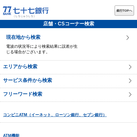
銀行TOPへ
店舗・CSコーナー検索
現在地から検索
電波の状況等により検索結果に誤差が生
じる場合がございます。
エリアから検索
サービス条件から検索
フリーワード検索
コンビニATM（イーネット、ローソン銀行、セブン銀行）
ATM機能