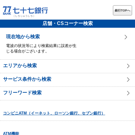
銀行TOPへ
店舗・CSコーナー検索
現在地から検索
電波の状況等により検索結果に誤差が生
じる場合がございます。
エリアから検索
サービス条件から検索
フリーワード検索
コンビニATM（イーネット、ローソン銀行、セブン銀行）
ATM機能