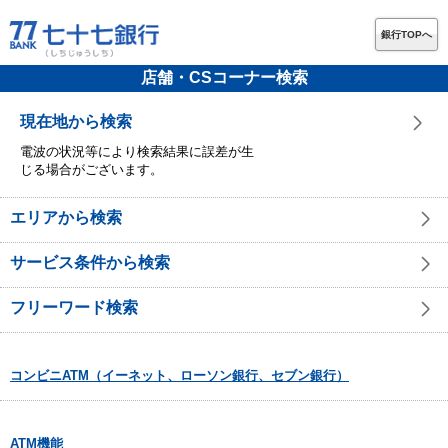
銀行TOPへ
店舗・CSコーナー検索
現在地から検索
電波の状況等により検索結果に誤差が生
じる場合がございます。
エリアから検索
サービス条件から検索
フリーワード検索
コンビニATM（イーネット、ローソン銀行、セブン銀行）
ATM機能