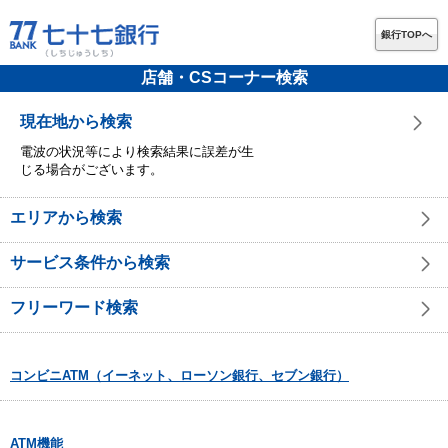
銀行TOPへ
店舗・CSコーナー検索
現在地から検索
電波の状況等により検索結果に誤差が生
じる場合がございます。
エリアから検索
サービス条件から検索
フリーワード検索
コンビニATM（イーネット、ローソン銀行、セブン銀行）
ATM機能