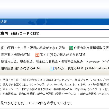
索結果
 (銀行コード 0125)
(注1)平日・土・日・祝日の相談ができる店舗
住宅金融支援機構取扱店
音声案内機能付ATM
宝くじ(注2)の購入ができるATM
硬貨入出金、現金振込、現金による税金・各種料金払込み「Pay-easy（ペイジ
通帳繰越(注4)ができるATM
海外カード対応ATM（ATMs that can Handl
1）平日・土・日・祝日の相談ができる店舗はローンセンター、相談プラザ、77ほけんプラ
2）購入できる宝くじは、ナンバーズ3、ナンバーズ4、ミニロト、ロト6、ロト7の計5種類
3）キャッシュカードによる振込および税金・各種料金払込み「Pay-easy（ペイジー）」は
4）対象通帳は、総合口座通帳、総合口座通帳（楽天イーグルス）、総合口座通帳（ベガル
件見つかりました。
1
～
12
件を表示しています。