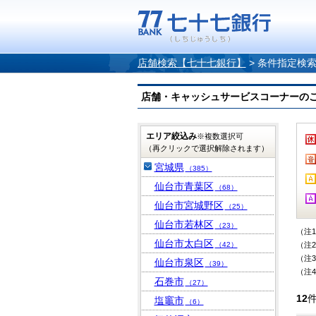
店舗検索【七十七銀行】
>
条件指定検
店舗・キャッシュサービスコーナーのご案内
エリア絞込み
※複数選択可
（再クリックで選択解除されます）
宮城県
（385）
仙台市青葉区
（68）
仙台市宮城野区
（25）
仙台市若林区
（23）
（注
仙台市太白区
（42）
（注
（注
仙台市泉区
（39）
（注
石巻市
（27）
12
塩竈市
（6）