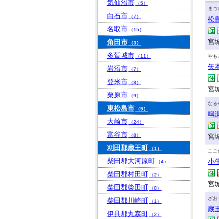
気仙沼市
（5）
まつ
白石市
（7）
松
名取市
（15）
宮
角田市
（3）
多賀城市
（11）
やも
矢
岩沼市
（7）
登米市
（8）
宮
栗原市
（9）
なる
東松島市
（5）
鳴
大崎市
（24）
富谷市
（8）
宮
刈田郡蔵王町
（1）
こご
柴田郡大河原町
小
（4）
柴田郡村田町
（2）
宮
柴田郡柴田町
（8）
ざお
柴田郡川崎町
（1）
蔵
伊具郡丸森町
（2）