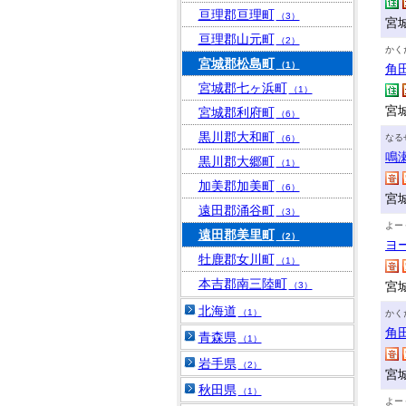
亘理郡亘理町
（3）
宮
亘理郡山元町
（2）
かく
宮城郡松島町
（1）
角
宮城郡七ヶ浜町
（1）
宮
宮城郡利府町
（6）
黒川郡大和町
なる
（6）
鳴
黒川郡大郷町
（1）
加美郡加美町
（6）
宮
遠田郡涌谷町
（3）
よー
遠田郡美里町
（2）
ヨ
牡鹿郡女川町
（1）
本吉郡南三陸町
宮
（3）
北海道
（1）
かく
角
青森県
（1）
岩手県
（2）
宮
秋田県
（1）
よー