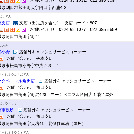
お問い合わせ：0224-33-2031、022-395-5094
城県刈田郡蔵王町大字円田字西浦4-2
だしてん
田支店
支店（出張所を含む） 支店コード：807
お問い合わせ：0224-63-1077、022-395-5659
城県角田市角田字町74
せおの
瀬小野
店舗外キャッシュサービスコーナー
お問い合わせ：矢本支店
城県東松島市小野字中央２３－１
くべにまるかくだてん
ークベニマル角田店
店舗外キャッシュサービスコーナー
お問い合わせ：角田支店
城県角田市角田字町尻428 ヨークベニマル角田店１階半屋外
だしやくしょ
田市役所
店舗外キャッシュサービスコーナー
お問い合わせ：角田支店
城県角田市角田字大坊41 北側駐車場（屋外）
くべにまるやもとてん