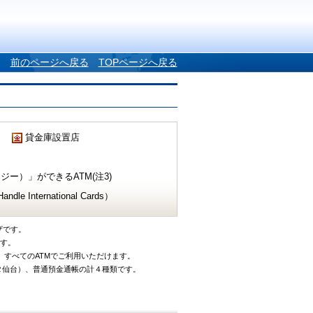
前のページへ戻る
TOPページへ戻る
貸金庫設置店
ー）」ができるATM(注3)
e International Cards）
ザです。
です。
、すべてのATMでご利用いただけます。
タ仙台）、普通預金通帳の計４種類です。