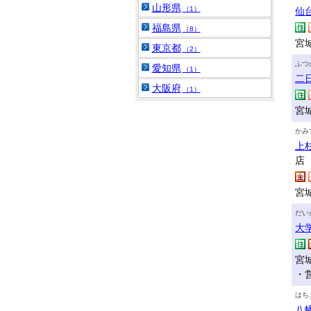
山形県
（1）
仙
福島県
（8）
宮
東京都
（2）
ふつ
愛知県
（1）
二
大阪府
（1）
宮
かみ
上
店
宮
だい
大
宮
・
はち
八