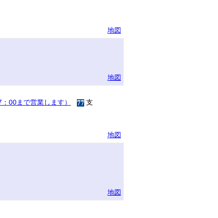
地図
地図
17：00まで営業します）
支
地図
地図