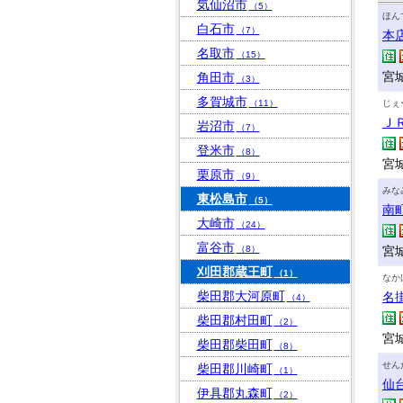
気仙沼市
（5）
ほん
白石市
（7）
本
名取市
（15）
宮城
角田市
（3）
多賀城市
（11）
じぇ
Ｊ
岩沼市
（7）
登米市
（8）
宮
栗原市
（9）
みな
東松島市
（5）
南
大崎市
（24）
富谷市
（8）
宮城
刈田郡蔵王町
（1）
なか
柴田郡大河原町
名
（4）
柴田郡村田町
（2）
宮城
柴田郡柴田町
（8）
せん
柴田郡川崎町
（1）
仙
伊具郡丸森町
（2）