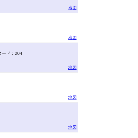
地図
地図
ード：204
地図
地図
地図