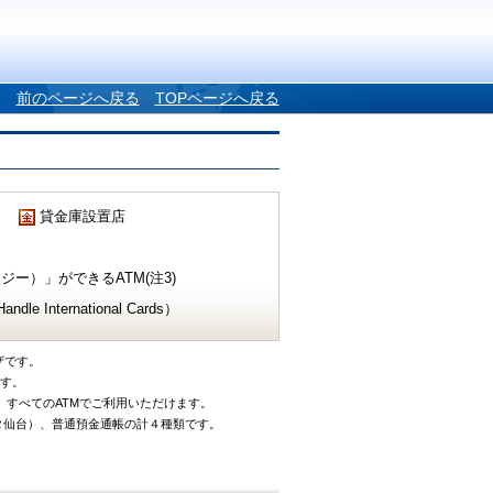
前のページへ戻る
TOPページへ戻る
貸金庫設置店
ー）」ができるATM(注3)
e International Cards）
ザです。
です。
、すべてのATMでご利用いただけます。
タ仙台）、普通預金通帳の計４種類です。