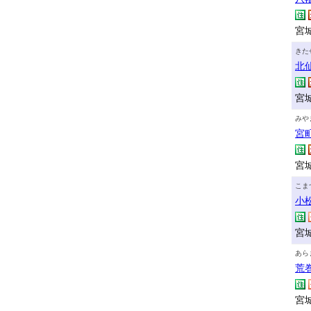
宮城
きた
北
宮
みや
宮
宮城
こま
小
宮城
あら
荒
宮