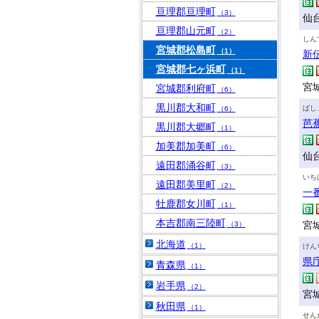
亘理郡亘理町
（3）
仙
亘理郡山元町
（2）
しん
宮城郡松島町
（1）
新
宮城郡七ヶ浜町
（1）
宮城
宮城郡利府町
（6）
黒川郡大和町
ばし
（6）
芭
黒川郡大郷町
（1）
加美郡加美町
（6）
仙
遠田郡涌谷町
（3）
いち
遠田郡美里町
（2）
一
牡鹿郡女川町
（1）
本吉郡南三陸町
宮城
（3）
北海道
（1）
けん
県
青森県
（1）
岩手県
（2）
宮
秋田県
（1）
せん