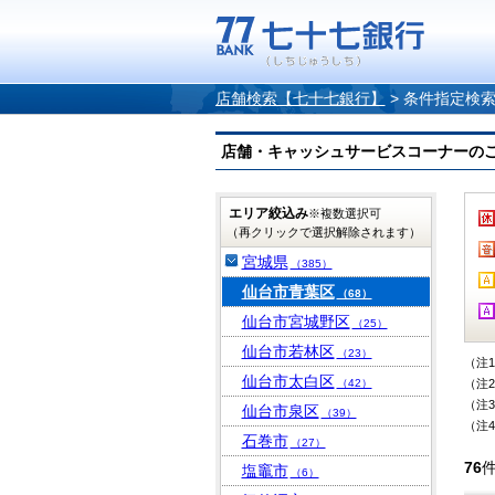
店舗検索【七十七銀行】
>
条件指定検
店舗・キャッシュサービスコーナーのご案内
エリア絞込み
※複数選択可
（再クリックで選択解除されます）
宮城県
（385）
仙台市青葉区
（68）
仙台市宮城野区
（25）
仙台市若林区
（23）
（注
仙台市太白区
（42）
（注
（注
仙台市泉区
（39）
（注
石巻市
（27）
76
塩竈市
（6）