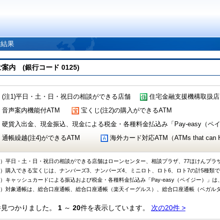
索結果
 (銀行コード 0125)
(注1)平日・土・日・祝日の相談ができる店舗
住宅金融支援機構取扱店
音声案内機能付ATM
宝くじ(注2)の購入ができるATM
硬貨入出金、現金振込、現金による税金・各種料金払込み「Pay-easy（ペイジ
通帳繰越(注4)ができるATM
海外カード対応ATM（ATMs that can Handl
1）平日・土・日・祝日の相談ができる店舗はローンセンター、相談プラザ、77ほけんプラ
2）購入できる宝くじは、ナンバーズ3、ナンバーズ4、ミニロト、ロト6、ロト7の計5種類
3）キャッシュカードによる振込および税金・各種料金払込み「Pay-easy（ペイジー）」は
4）対象通帳は、総合口座通帳、総合口座通帳（楽天イーグルス）、総合口座通帳（ベガル
件見つかりました。
1
～
20
件を表示しています。
次の20件 >