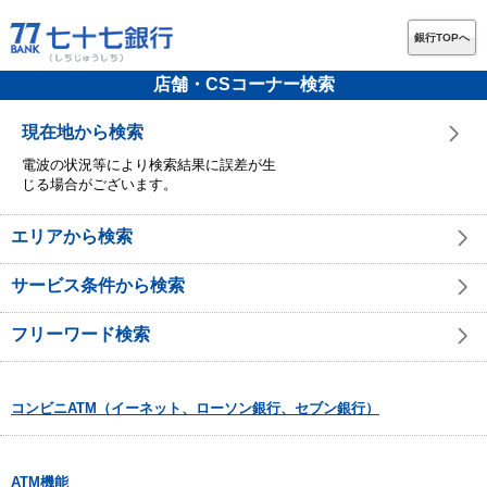
銀行TOPへ
店舗・CSコーナー検索
現在地から検索
電波の状況等により検索結果に誤差が生
じる場合がございます。
エリアから検索
サービス条件から検索
フリーワード検索
コンビニATM（イーネット、ローソン銀行、セブン銀行）
ATM機能