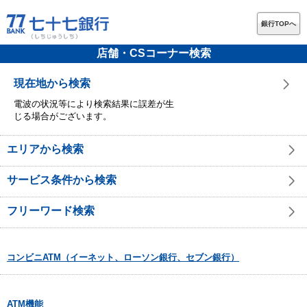
銀行TOPへ
店舗・CSコーナー検索
現在地から検索
電波の状況等により検索結果に誤差が生
じる場合がございます。
エリアから検索
サービス条件から検索
フリーワード検索
コンビニATM（イーネット、ローソン銀行、セブン銀行）
ATM機能