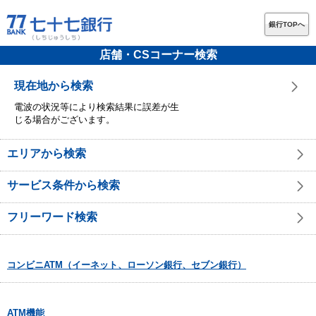
銀行TOPへ
店舗・CSコーナー検索
現在地から検索
電波の状況等により検索結果に誤差が生
じる場合がございます。
エリアから検索
サービス条件から検索
フリーワード検索
コンビニATM（イーネット、ローソン銀行、セブン銀行）
ATM機能