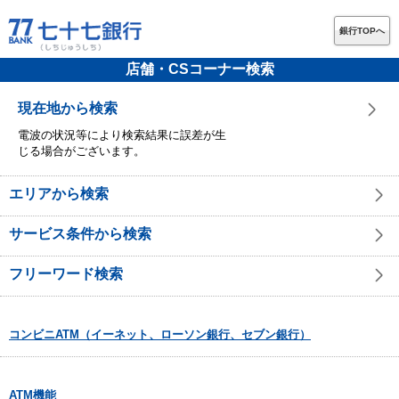
銀行TOPへ
店舗・CSコーナー検索
現在地から検索
電波の状況等により検索結果に誤差が生
じる場合がございます。
エリアから検索
サービス条件から検索
フリーワード検索
コンビニATM（イーネット、ローソン銀行、セブン銀行）
ATM機能