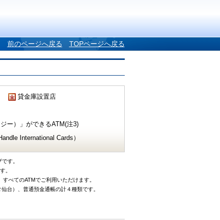
前のページへ戻る
TOPページへ戻る
貸金庫設置店
ー）」ができるATM(注3)
e International Cards）
ザです。
です。
、すべてのATMでご利用いただけます。
タ仙台）、普通預金通帳の計４種類です。