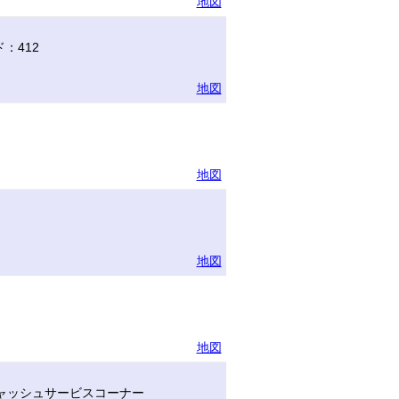
地図
：412
地図
地図
地図
地図
ャッシュサービスコーナー