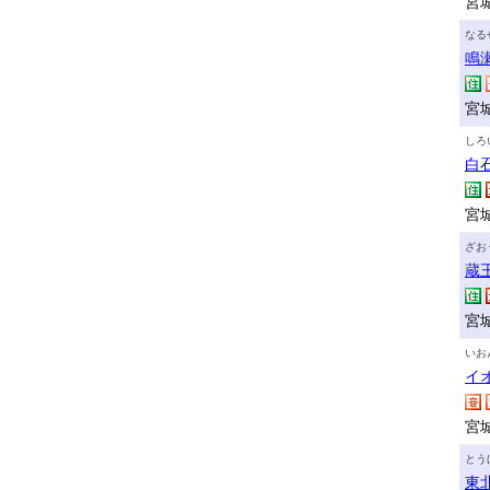
宮
なる
鳴
宮
しろ
白
宮
ざお
蔵
宮
いお
イ
宮
とう
東