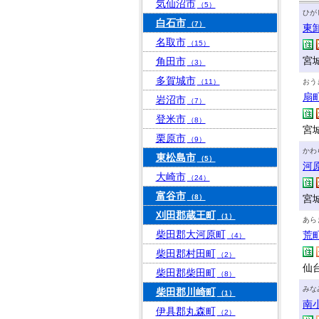
気仙沼市
（5）
ひが
白石市
（7）
東
名取市
（15）
宮
角田市
（3）
多賀城市
（11）
おう
扇
岩沼市
（7）
登米市
（8）
宮
栗原市
（9）
かわ
東松島市
（5）
河
大崎市
（24）
富谷市
（8）
宮
刈田郡蔵王町
（1）
あら
柴田郡大河原町
荒
（4）
柴田郡村田町
（2）
仙
柴田郡柴田町
（8）
みな
柴田郡川崎町
（1）
南
伊具郡丸森町
（2）