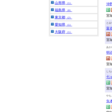
山形県
（1）
沖
福島県
（8）
宮城
東京都
（2）
とみ
愛知県
（1）
富
大阪府
（1）
宮城
あか
明
宮
しち
七
宮
やも
矢