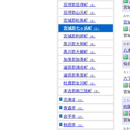
亘理郡亘理町
（3）
宮
亘理郡山元町
（2）
みや
宮城郡松島町
（1）
宮
宮城郡七ヶ浜町
（1）
宮
宮城郡利府町
（6）
黒川郡大和町
やぎ
（6）
八
黒川郡大郷町
（1）
加美郡加美町
（6）
仙
遠田郡涌谷町
（3）
ろく
遠田郡美里町
（2）
六
牡鹿郡女川町
（1）
本吉郡南三陸町
宮
（3）
北海道
（1）
こう
向
青森県
（1）
岩手県
（2）
宮
秋田県
（1）
おき