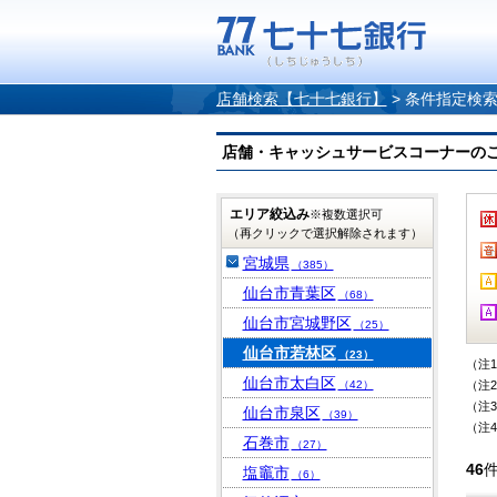
店舗検索【七十七銀行】
>
条件指定検
店舗・キャッシュサービスコーナーのご案内
エリア絞込み
※複数選択可
（再クリックで選択解除されます）
宮城県
（385）
仙台市青葉区
（68）
仙台市宮城野区
（25）
仙台市若林区
（23）
（注
仙台市太白区
（42）
（注
（注
仙台市泉区
（39）
（注
石巻市
（27）
46
塩竈市
（6）