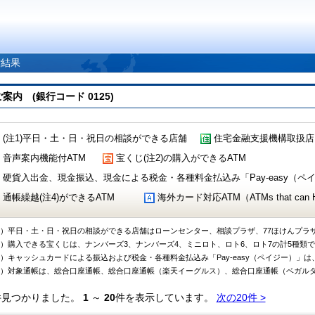
索結果
 (銀行コード 0125)
(注1)平日・土・日・祝日の相談ができる店舗
住宅金融支援機構取扱店
音声案内機能付ATM
宝くじ(注2)の購入ができるATM
硬貨入出金、現金振込、現金による税金・各種料金払込み「Pay-easy（ペイジ
通帳繰越(注4)ができるATM
海外カード対応ATM（ATMs that can Handl
1）平日・土・日・祝日の相談ができる店舗はローンセンター、相談プラザ、77ほけんプラ
2）購入できる宝くじは、ナンバーズ3、ナンバーズ4、ミニロト、ロト6、ロト7の計5種類
3）キャッシュカードによる振込および税金・各種料金払込み「Pay-easy（ペイジー）」は
4）対象通帳は、総合口座通帳、総合口座通帳（楽天イーグルス）、総合口座通帳（ベガル
件見つかりました。
1
～
20
件を表示しています。
次の20件 >