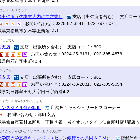
城県東松島市矢本字上新沼14-1
せしゅっちょうじょ
瀬出張所（矢本支店内にて営業）
支店（出張所を含む） 支店コード
お問い合わせ：0225-87-3841、022-797-6071
城県東松島市矢本字上新沼14-1
いししてん
石支店
支店（出張所を含む） 支店コード：800
お問い合わせ：0224-25-3131、022-395-4879
城県白石市字中町40-4
うしてん
王支店
支店（出張所を含む） 支店コード：801
お問い合わせ：0224-33-2031、022-395-5094
城県刈田郡蔵王町大字円田字西浦4-2
んすたいるせんだいおろしまち
オンスタイル仙台卸町
店舗外キャッシュサービスコーナー
お問い合わせ：卸町支店
城県仙台市若林区卸町一丁目１番１号イオンスタイル仙台卸町店1階店内
ほくがくいんだいがくいつつばしきゃんぱす
北学院大学五橋キャンパス（セブン銀行との共同ＡＴＭ）
店舗外キ