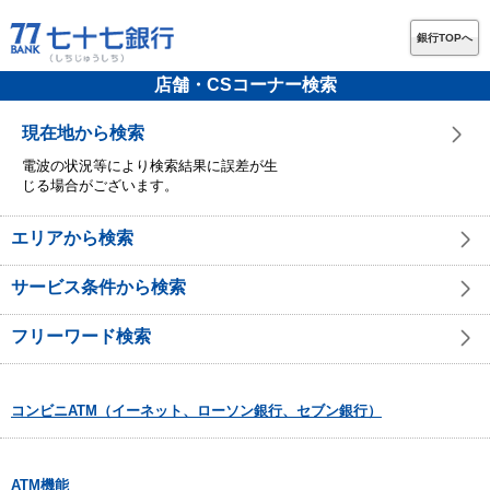
銀行TOPへ
店舗・CSコーナー検索
現在地から検索
電波の状況等により検索結果に誤差が生
じる場合がございます。
エリアから検索
サービス条件から検索
フリーワード検索
コンビニATM（イーネット、ローソン銀行、セブン銀行）
ATM機能