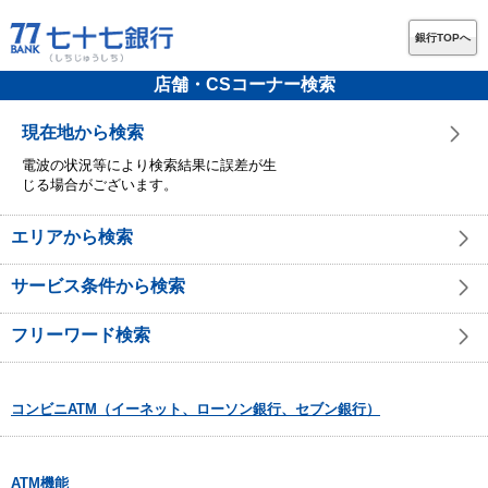
銀行TOPへ
店舗・CSコーナー検索
現在地から検索
電波の状況等により検索結果に誤差が生
じる場合がございます。
エリアから検索
サービス条件から検索
フリーワード検索
コンビニATM（イーネット、ローソン銀行、セブン銀行）
ATM機能