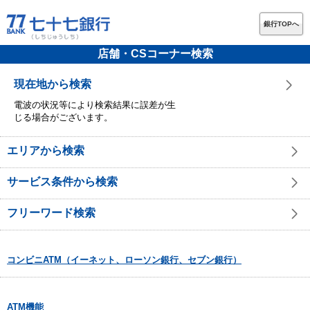
銀行TOPへ
店舗・CSコーナー検索
現在地から検索
電波の状況等により検索結果に誤差が生
じる場合がございます。
エリアから検索
サービス条件から検索
フリーワード検索
コンビニATM（イーネット、ローソン銀行、セブン銀行）
ATM機能