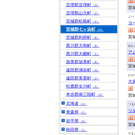
亘理郡亘理町
（3）
宮
亘理郡山元町
（2）
よー
宮城郡松島町
（1）
ヨ
宮城郡七ヶ浜町
（1）
宮
宮城郡利府町
（6）
黒川郡大和町
あむ
（6）
ア
黒川郡大郷町
（1）
加美郡加美町
（6）
宮
遠田郡涌谷町
（3）
おお
遠田郡美里町
（2）
大
牡鹿郡女川町
（1）
本吉郡南三陸町
宮
（3）
北海道
（1）
つる
ツ
青森県
（1）
岩手県
（2）
宮
秋田県
（1）
やま