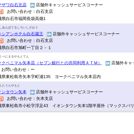
マザワ白石北店
店舗外キャッシュサービスコーナー
お問い合わせ：白石支店
城県白石市福岡長袋高畑1
しあんほてるしろいしざおう
ネシアンホテル白石蔵王
店舗外キャッシュサービスコーナー
お問い合わせ：白石支店
城県白石市旭町一丁目２－１
くべにまるやもとてん
ークベニマル矢本店（セブン銀行との共同利用ＡＴＭ）
店舗外キャ
お問い合わせ：ー
城県東松島市矢本字町浦135 ヨークベニマル矢本店内
んたうんやもと
オンタウン矢本
店舗外キャッシュサービスコーナー
お問い合わせ：矢本支店
城県東松島市小松字浮足43 イオンタウン矢本1階半屋外（マックスバ