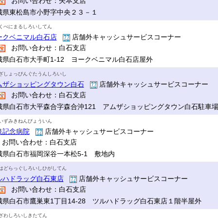
お問い合わせ：矢本支店
城県東松島市小野字中央２３－１
くべにまるしろいしてん
ークベニマル白石店
店舗外キャッシュサービスコーナー
お問い合わせ：白石支店
城県白石市大手町1-12 ヨークベニマル白石店屋外
ざしょっぴんぐたうんしろいし
ムザショッピングタウン白石
店舗外キャッシュサービスコーナー
お問い合わせ：白石支店
城県白石市大平森合字森合沖121 アムザショッピングタウン白石駐車
いずみきねんびょういん
泉記念病院
店舗外キャッシュサービスコーナー
お問い合わせ：白石支店
城県白石市福岡深谷一本松5-1 敷地内
はどらっぐしろいしひがしてん
ルハドラッグ白石東店
店舗外キャッシュサービスコーナー
お問い合わせ：白石支店
城県白石市鷹巣東1丁目14-28 ツルハドラッグ白石東店１階半屋外
ざわしろいしきたてん