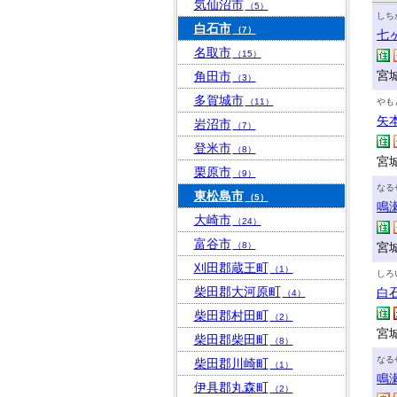
気仙沼市
（5）
しち
白石市
（7）
七
名取市
（15）
宮
角田市
（3）
多賀城市
（11）
やも
矢
岩沼市
（7）
登米市
（8）
宮
栗原市
（9）
なる
東松島市
（5）
鳴
大崎市
（24）
富谷市
（8）
宮
刈田郡蔵王町
（1）
しろ
柴田郡大河原町
白
（4）
柴田郡村田町
（2）
宮
柴田郡柴田町
（8）
なる
柴田郡川崎町
（1）
鳴
伊具郡丸森町
（2）