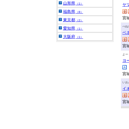
山形県
（1）
ヤ
福島県
（8）
宮
東京都
（2）
べね
愛知県
（1）
ベ
大阪府
（1）
宮
よー
ヨ
宮
いお
イ
宮