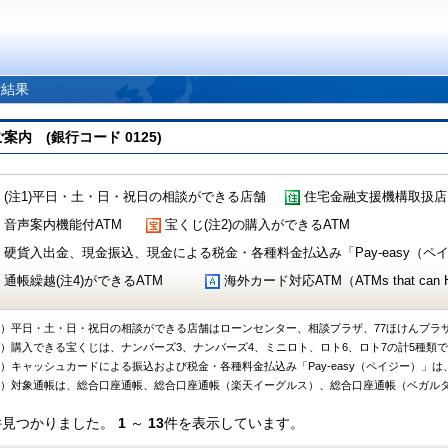
索結果
 (銀行コード 0125)
(注1)平日・土・日・祝日の相談ができる店舗
住宅金融支援機構取扱店
音声案内機能付ATM
宝くじ(注2)の購入ができるATM
硬貨入出金、現金振込、現金による税金・各種料金払込み「Pay-easy（ペイジ
通帳繰越(注4)ができるATM
海外カード対応ATM（ATMs that can Handl
1）平日・土・日・祝日の相談ができる店舗はローンセンター、相談プラザ、77ほけんプラ
2）購入できる宝くじは、ナンバーズ3、ナンバーズ4、ミニロト、ロト6、ロト7の計5種類
3）キャッシュカードによる振込および税金・各種料金払込み「Pay-easy（ペイジー）」は
4）対象通帳は、総合口座通帳、総合口座通帳（楽天イーグルス）、総合口座通帳（ベガル
件見つかりました。
1
～
13
件を表示しています。