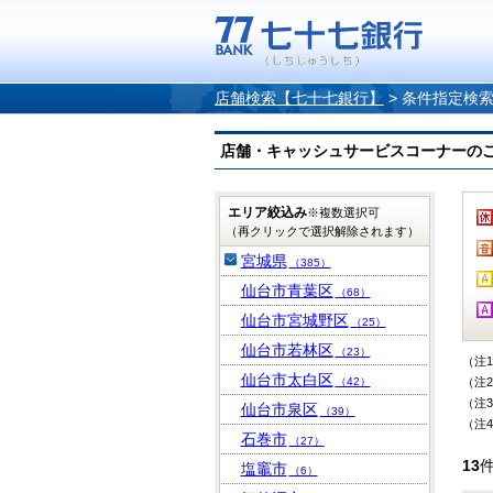
店舗検索【七十七銀行】
>
条件指定検
店舗・キャッシュサービスコーナーのご案内
エリア絞込み
※複数選択可
（再クリックで選択解除されます）
宮城県
（385）
仙台市青葉区
（68）
仙台市宮城野区
（25）
仙台市若林区
（23）
（注
仙台市太白区
（42）
（注
（注
仙台市泉区
（39）
（注
石巻市
（27）
13
塩竈市
（6）