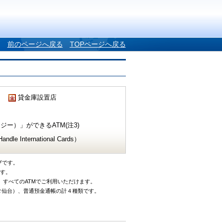
前のページへ戻る
TOPページへ戻る
貸金庫設置店
ー）」ができるATM(注3)
e International Cards）
ザです。
です。
、すべてのATMでご利用いただけます。
タ仙台）、普通預金通帳の計４種類です。