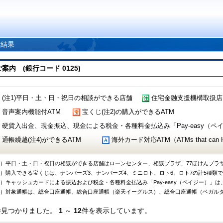
索結果
 (銀行コード 0125)
(注1)平日・土・日・祝日の相談ができる店舗
住宅金融支援機構取扱店
音声案内機能付ATM
宝くじ(注2)の購入ができるATM
硬貨入出金、現金振込、現金による税金・各種料金払込み「Pay-easy（ペイジ
通帳繰越(注4)ができるATM
海外カード対応ATM（ATMs that can Handl
1）平日・土・日・祝日の相談ができる店舗はローンセンター、相談プラザ、77ほけんプラ
2）購入できる宝くじは、ナンバーズ3、ナンバーズ4、ミニロト、ロト6、ロト7の計5種類
3）キャッシュカードによる振込および税金・各種料金払込み「Pay-easy（ペイジー）」は
4）対象通帳は、総合口座通帳、総合口座通帳（楽天イーグルス）、総合口座通帳（ベガル
件見つかりました。
1
～
12
件を表示しています。