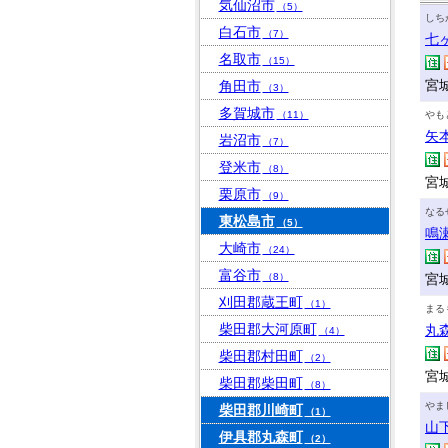
気仙沼市
（5）
しち
白石市
（7）
七
名取市
（15）
宮
角田市
（3）
多賀城市
（11）
やも
矢
岩沼市
（7）
登米市
（8）
宮
栗原市
（9）
なる
東松島市
（5）
鳴
大崎市
（24）
富谷市
（8）
宮
刈田郡蔵王町
（1）
まる
柴田郡大河原町
丸
（4）
柴田郡村田町
（2）
宮
柴田郡柴田町
（8）
やま
柴田郡川崎町
（1）
山
伊具郡丸森町
（2）