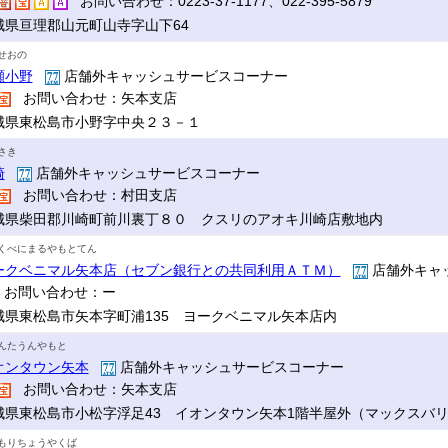
お問い合わせ：0223-37-1177、022-395-5879
城県亘理郡山元町山寺字山下64
せおの
瀬小野
店舗外キャッシュサービスコーナー
お問い合わせ：矢本支店
城県東松島市小野字中央２３－１
さき
崎
店舗外キャッシュサービスコーナー
お問い合わせ：村田支店
城県柴田郡川崎町前川裏丁８０ クスリのアオキ川崎店敷地内
くべにまるやもとてん
ークベニマル矢本店（セブン銀行との共同利用ＡＴＭ）
店舗外キャ
お問い合わせ：ー
城県東松島市矢本字町浦135 ヨークベニマル矢本店内
んたうんやもと
オンタウン矢本
店舗外キャッシュサービスコーナー
お問い合わせ：矢本支店
城県東松島市小松字浮足43 イオンタウン矢本1階半屋外（マックスバ
もりちょうやくば