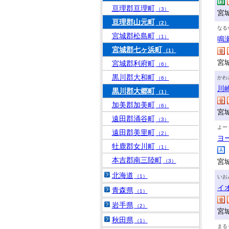
亘理郡亘理町
（3）
宮
亘理郡山元町
（2）
なる
宮城郡松島町
（1）
鳴
宮城郡七ヶ浜町
（1）
宮
宮城郡利府町
（6）
黒川郡大和町
かわ
（6）
川
黒川郡大郷町
（1）
加美郡加美町
（6）
宮
遠田郡涌谷町
（3）
よー
遠田郡美里町
（2）
ヨ
牡鹿郡女川町
（1）
本吉郡南三陸町
宮
（3）
北海道
（1）
いお
イ
青森県
（1）
岩手県
（2）
宮
秋田県
（1）
まる