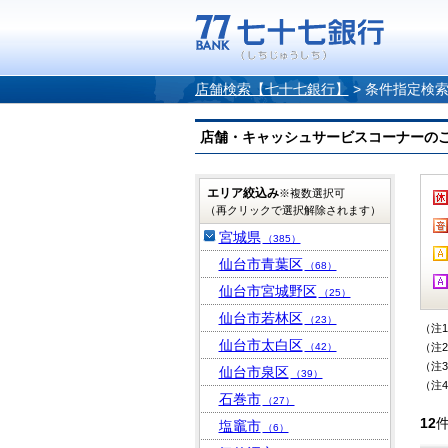
店舗検索【七十七銀行】
>
条件指定検
店舗・キャッシュサービスコーナーのご案内
エリア絞込み
※複数選択可
（再クリックで選択解除されます）
宮城県
（385）
仙台市青葉区
（68）
仙台市宮城野区
（25）
仙台市若林区
（23）
（注
仙台市太白区
（42）
（注
（注
仙台市泉区
（39）
（注
石巻市
（27）
12
塩竈市
（6）