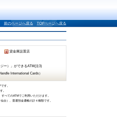
前のページへ戻る
TOPページへ戻る
貸金庫設置店
ー）」ができるATM(注3)
e International Cards）
ザです。
です。
、すべてのATMでご利用いただけます。
タ仙台）、普通預金通帳の計４種類です。