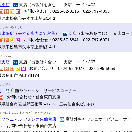
本支店
支店（出張所を含む） 支店コード：402
お問い合わせ：0225-82-3115、022-797-4865
城県東松島市矢本字上新沼14-1
せしゅっちょうじょ
瀬出張所（矢本支店内にて営業）
支店（出張所を含む） 支店コード
お問い合わせ：0225-87-3841、022-797-6071
城県東松島市矢本字上新沼14-1
だしてん
田支店
支店（出張所を含む） 支店コード：807
お問い合わせ：0224-63-1077、022-395-5659
城県角田市角田字町74
じがおか
岡
店舗外キャッシュサービスコーナー
お問い合わせ：仙台東口支店
城県仙台市宮城野区榴岡5-1-35（三共仙台東ビル内）
くべにまるふぉれおひがしせんだいてん
ークベニマル フォレオ東仙台店
店舗外キャッシュサービスコーナ
お問い合わせ：東仙台支店