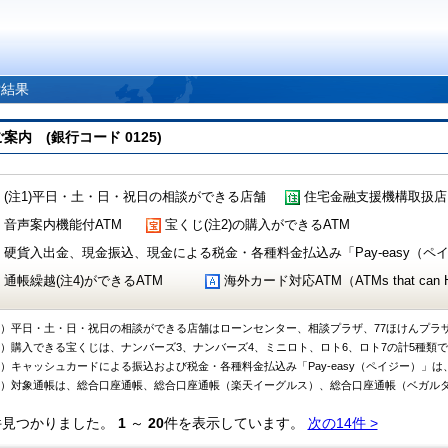
索結果
 (銀行コード 0125)
(注1)平日・土・日・祝日の相談ができる店舗
住宅金融支援機構取扱店
音声案内機能付ATM
宝くじ(注2)の購入ができるATM
硬貨入出金、現金振込、現金による税金・各種料金払込み「Pay-easy（ペイジ
通帳繰越(注4)ができるATM
海外カード対応ATM（ATMs that can Handl
1）平日・土・日・祝日の相談ができる店舗はローンセンター、相談プラザ、77ほけんプラ
2）購入できる宝くじは、ナンバーズ3、ナンバーズ4、ミニロト、ロト6、ロト7の計5種類
3）キャッシュカードによる振込および税金・各種料金払込み「Pay-easy（ペイジー）」は
4）対象通帳は、総合口座通帳、総合口座通帳（楽天イーグルス）、総合口座通帳（ベガル
件見つかりました。
1
～
20
件を表示しています。
次の14件 >