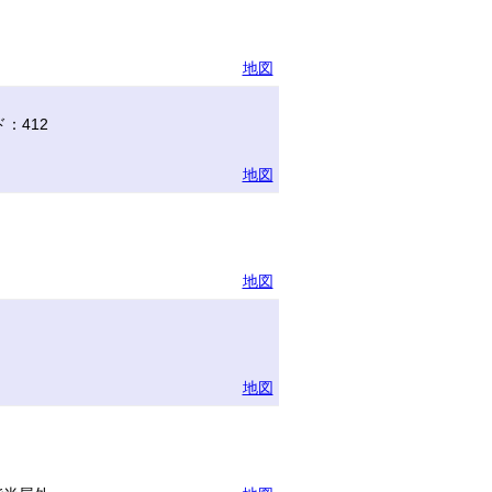
地図
：412
地図
地図
地図
ー