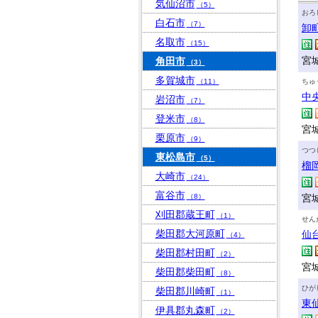
気仙沼市
（5）
おろ
白石市
（7）
卸
名取市
（15）
宮
角田市
（3）
多賀城市
（11）
ちゅ
中
岩沼市
（7）
登米市
（8）
宮
栗原市
（9）
つつ
東松島市
（5）
榴
大崎市
（24）
富谷市
（8）
宮
刈田郡蔵王町
（1）
せん
柴田郡大河原町
仙
（4）
柴田郡村田町
（2）
宮城
柴田郡柴田町
（8）
ひが
柴田郡川崎町
（1）
東
伊具郡丸森町
（2）