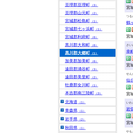
亘理郡亘理町
（3）
宮
亘理郡山元町
（2）
つる
宮城郡松島町
（1）
鶴
宮城郡七ヶ浜町
（1）
宮
宮城郡利府町
（6）
黒川郡大和町
さい
（6）
幸
黒川郡大郷町
（1）
加美郡加美町
（6）
宮城
遠田郡涌谷町
（3）
せん
遠田郡美里町
（2）
仙
牡鹿郡女川町
（1）
本吉郡南三陸町
宮
（3）
北海道
（1）
いわ
岩
青森県
（1）
岩手県
（2）
宮
秋田県
（1）
やも