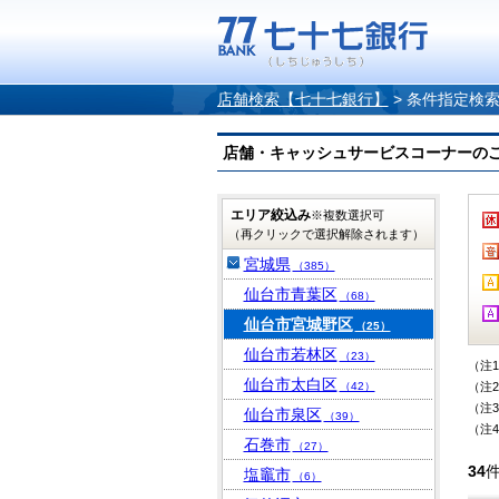
店舗検索【七十七銀行】
>
条件指定検
店舗・キャッシュサービスコーナーのご案内
エリア絞込み
※複数選択可
（再クリックで選択解除されます）
宮城県
（385）
仙台市青葉区
（68）
仙台市宮城野区
（25）
仙台市若林区
（23）
（注
仙台市太白区
（42）
（注
（注
仙台市泉区
（39）
（注
石巻市
（27）
34
塩竈市
（6）