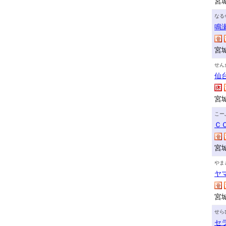
宮
なる
鳴
宮
せん
仙
宮
こー
Ｃ
宮
やま
ヤ
宮
せら
セ