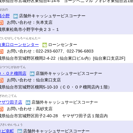
城県仙台市宮城野区東仙台4-14-6 ヨークベニマル フォレオ東仙台店1
せおの
瀬小野
店舗外キャッシュサービスコーナー
お問い合わせ：矢本支店
城県東松島市小野字中央２３－１
だいひがしぐちろーんせんたー
台東口ローンセンター
ローンセンター
お問い合わせ：022-293-6077、022-796-6803
城県仙台市宮城野区榴岡2-4-22（仙台東口ビル内）[仙台東口支店2F]
ぷつつじがおかてん
Ｏ・ＯＰ榴岡店
店舗外キャッシュサービスコーナー
お問い合わせ：仙台東口支店
城県仙台市宮城野区榴岡5-10-10（ＣＯ・ＯＰ榴岡店内１階）
ざわたごてん
マザワ田子店
店舗外キャッシュサービスコーナー
お問い合わせ：高砂支店
城県仙台市宮城野区田子2-40-28 ヤマザワ田子店１階店内
びさいわいちょう
ラビ幸町
店舗外キャッシュサービスコーナー