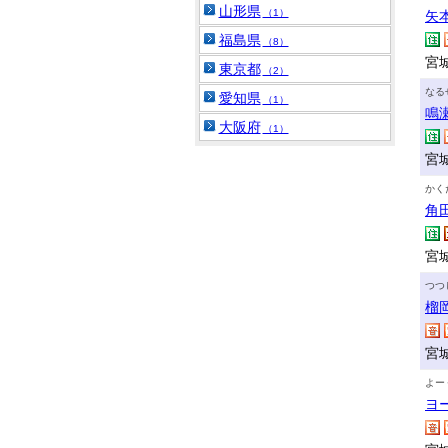
山形県
（1）
矢
福島県
（8）
宮
東京都
（2）
なる
愛知県
（1）
鳴
大阪府
（1）
宮
かく
角
宮
つつ
榴
宮
よー
ヨ