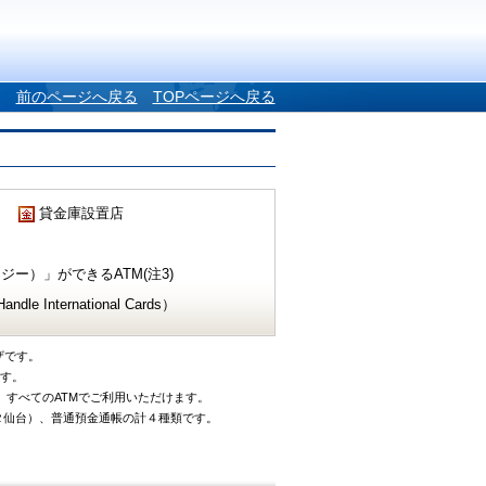
前のページへ戻る
TOPページへ戻る
貸金庫設置店
ー）」ができるATM(注3)
e International Cards）
ザです。
です。
、すべてのATMでご利用いただけます。
タ仙台）、普通預金通帳の計４種類です。