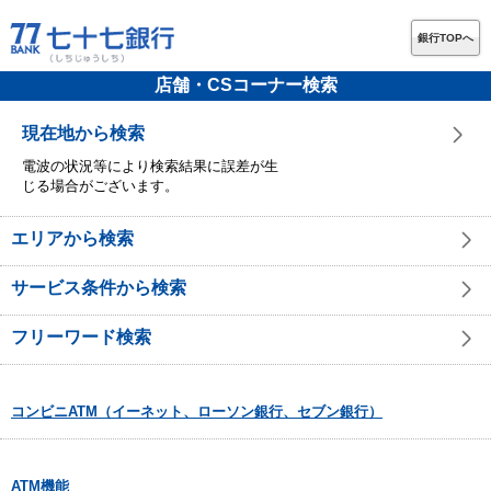
銀行TOPへ
店舗・CSコーナー検索
現在地から検索
電波の状況等により検索結果に誤差が生
じる場合がございます。
エリアから検索
サービス条件から検索
フリーワード検索
コンビニATM（イーネット、ローソン銀行、セブン銀行）
ATM機能