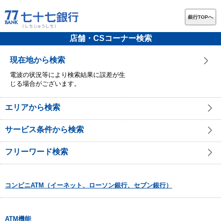
銀行TOPへ
店舗・CSコーナー検索
現在地から検索
電波の状況等により検索結果に誤差が生
じる場合がございます。
エリアから検索
サービス条件から検索
フリーワード検索
コンビニATM（イーネット、ローソン銀行、セブン銀行）
ATM機能