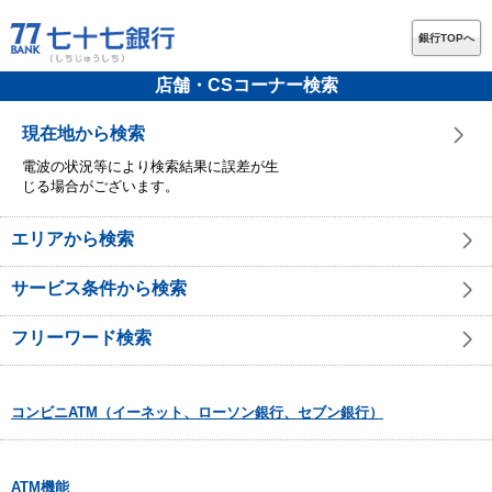
銀行TOPへ
店舗・CSコーナー検索
現在地から検索
電波の状況等により検索結果に誤差が生
じる場合がございます。
エリアから検索
サービス条件から検索
フリーワード検索
コンビニATM（イーネット、ローソン銀行、セブン銀行）
ATM機能