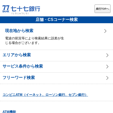
銀行TOPへ
店舗・CSコーナー検索
現在地から検索
電波の状況等により検索結果に誤差が生
じる場合がございます。
エリアから検索
サービス条件から検索
フリーワード検索
コンビニATM（イーネット、ローソン銀行、セブン銀行）
ATM機能