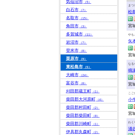
気仙沼市
（5）
まつ
白石市
（7）
松
名取市
（15）
宮
角田市
（3）
多賀城市
（11）
やも
矢
岩沼市
（7）
登米市
（8）
宮
栗原市
（9）
なる
東松島市
（5）
鳴
大崎市
（24）
富谷市
（8）
宮
刈田郡蔵王町
（1）
こご
柴田郡大河原町
小
（4）
柴田郡村田町
（2）
宮
柴田郡柴田町
（8）
わく
柴田郡川崎町
（1）
涌
伊具郡丸森町
（2）