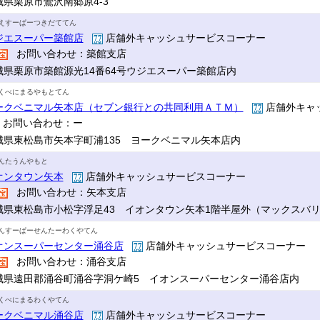
城県栗原市鶯沢南郷原4-3
えすーぱーつきだててん
ジエスーパー築館店
店舗外キャッシュサービスコーナー
お問い合わせ：築館支店
城県栗原市築館源光14番64号ウジエスーパー築館店内
くべにまるやもとてん
ークベニマル矢本店（セブン銀行との共同利用ＡＴＭ）
店舗外キャ
お問い合わせ：ー
城県東松島市矢本字町浦135 ヨークベニマル矢本店内
んたうんやもと
オンタウン矢本
店舗外キャッシュサービスコーナー
お問い合わせ：矢本支店
城県東松島市小松字浮足43 イオンタウン矢本1階半屋外（マックスバ
んすーぱーせんたーわくやてん
オンスーパーセンター涌谷店
店舗外キャッシュサービスコーナー
お問い合わせ：涌谷支店
城県遠田郡涌谷町涌谷字洞ケ崎5 イオンスーパーセンター涌谷店内
くべにまるわくやてん
ークベニマル涌谷店
店舗外キャッシュサービスコーナー