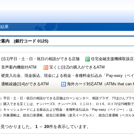
索結果
 (銀行コード 0125)
(注1)平日・土・日・祝日の相談ができる店舗
住宅金融支援機構取扱店
音声案内機能付ATM
宝くじ(注2)の購入ができるATM
硬貨入出金、現金振込、現金による税金・各種料金払込み「Pay-easy（ペイジ
通帳繰越(注4)ができるATM
海外カード対応ATM（ATMs that can Handl
1）平日・土・日・祝日の相談ができる店舗はローンセンター、相談プラザ、77ほけんプラ
2）購入できる宝くじは、ナンバーズ3、ナンバーズ4、ミニロト、ロト6、ロト7の計5種類
3）キャッシュカードによる振込および税金・各種料金払込み「Pay-easy（ペイジー）」は
4）対象通帳は、総合口座通帳、総合口座通帳（楽天イーグルス）、総合口座通帳（ベガル
件見つかりました。
1
～
20
件を表示しています。