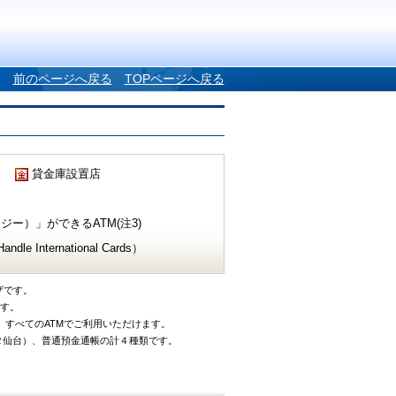
前のページへ戻る
TOPページへ戻る
貸金庫設置店
ー）」ができるATM(注3)
e International Cards）
ザです。
です。
、すべてのATMでご利用いただけます。
タ仙台）、普通預金通帳の計４種類です。