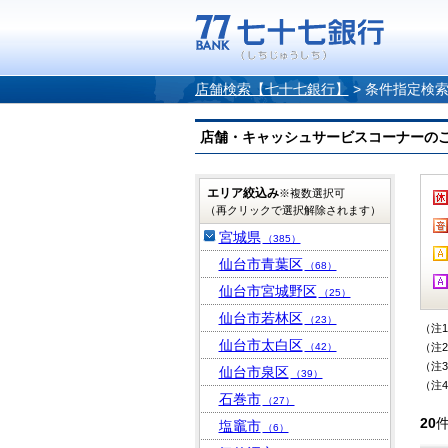
店舗検索【七十七銀行】
>
条件指定検
店舗・キャッシュサービスコーナーのご案内
エリア絞込み
※複数選択可
（再クリックで選択解除されます）
宮城県
（385）
仙台市青葉区
（68）
仙台市宮城野区
（25）
仙台市若林区
（23）
（注
仙台市太白区
（42）
（注
（注
仙台市泉区
（39）
（注
石巻市
（27）
20
塩竈市
（6）