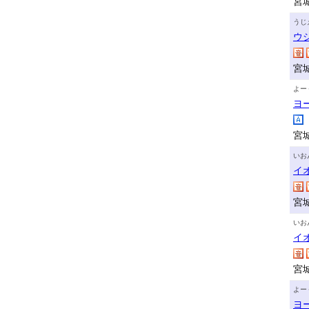
宮
うじ
ウ
宮
よー
ヨ
宮
いお
イ
宮
いお
イ
宮
よー
ヨ