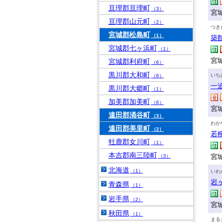
亘理郡亘理町
（3）
宮
亘理郡山元町
（2）
つき
宮城郡松島町
（1）
築
宮城郡七ヶ浜町
（1）
宮城
宮城郡利府町
（6）
黒川郡大和町
いち
（6）
一
黒川郡大郷町
（1）
加美郡加美町
（6）
宮城
遠田郡涌谷町
（3）
わか
遠田郡美里町
（2）
若
牡鹿郡女川町
（1）
本吉郡南三陸町
宮
（3）
北海道
（1）
いわ
岩
青森県
（1）
岩手県
（2）
宮
秋田県
（1）
まる