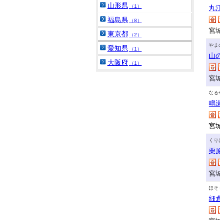
山形県
（1）
丸
福島県
（8）
宮
東京都
（2）
やま
愛知県
（1）
山
大阪府
（1）
宮
なる
鳴
宮
くり
栗
宮城
ほそ
細