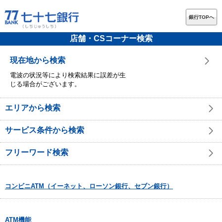
銀行TOPへ
店舗・CSコーナー検索
現在地から検索
電波の状況等により検索結果に誤差が生
じる場合がございます。
エリアから検索
サービス条件から検索
フリーワード検索
コンビニATM（イーネット、ローソン銀行、セブン銀行）
ATM機能