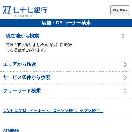
銀行TOPへ
店舗・CSコーナー検索
現在地から検索
電波の状況等により検索結果に誤差が生
じる場合がございます。
エリアから検索
サービス条件から検索
フリーワード検索
コンビニATM（イーネット、ローソン銀行、セブン銀行）
ATM機能