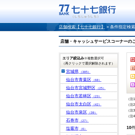
店舗検索【七十七銀行】
>
条件指定検
店舗・キャッシュサービスコーナーのご案内
エリア絞込み
※複数選択可
（再クリックで選択解除されます）
宮城県
（385）
仙台市青葉区
（68）
仙台市宮城野区
（25）
仙台市若林区
（23）
（注
仙台市太白区
（42）
（注
（注
仙台市泉区
（39）
（注
石巻市
（27）
10
塩竈市
（6）