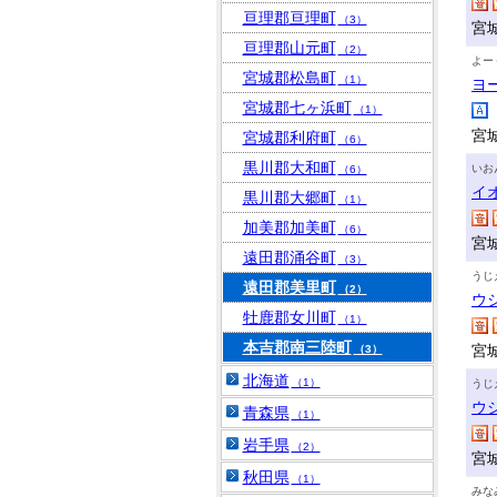
亘理郡亘理町
（3）
宮
亘理郡山元町
（2）
よー
宮城郡松島町
（1）
ヨ
宮城郡七ヶ浜町
（1）
宮
宮城郡利府町
（6）
黒川郡大和町
いお
（6）
イ
黒川郡大郷町
（1）
加美郡加美町
（6）
宮
遠田郡涌谷町
（3）
うじ
遠田郡美里町
（2）
ウ
牡鹿郡女川町
（1）
本吉郡南三陸町
宮
（3）
北海道
（1）
うじ
ウ
青森県
（1）
岩手県
（2）
宮
秋田県
（1）
みな