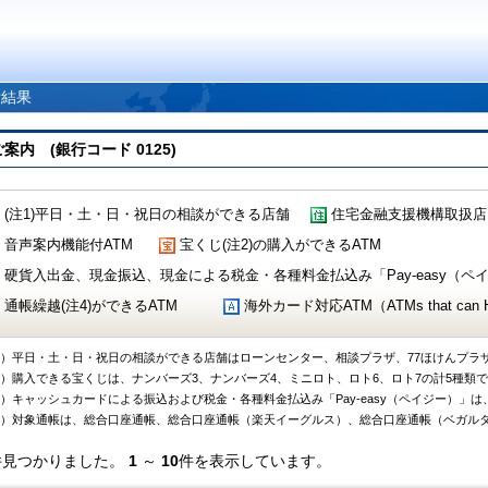
索結果
 (銀行コード 0125)
(注1)平日・土・日・祝日の相談ができる店舗
住宅金融支援機構取扱店
音声案内機能付ATM
宝くじ(注2)の購入ができるATM
硬貨入出金、現金振込、現金による税金・各種料金払込み「Pay-easy（ペイジ
通帳繰越(注4)ができるATM
海外カード対応ATM（ATMs that can Handl
1）平日・土・日・祝日の相談ができる店舗はローンセンター、相談プラザ、77ほけんプラ
2）購入できる宝くじは、ナンバーズ3、ナンバーズ4、ミニロト、ロト6、ロト7の計5種類
3）キャッシュカードによる振込および税金・各種料金払込み「Pay-easy（ペイジー）」は
4）対象通帳は、総合口座通帳、総合口座通帳（楽天イーグルス）、総合口座通帳（ベガル
件見つかりました。
1
～
10
件を表示しています。