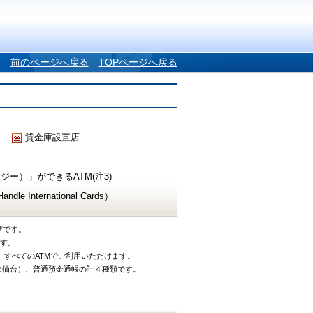
前のページへ戻る
TOPページへ戻る
貸金庫設置店
ー）」ができるATM(注3)
e International Cards）
ザです。
です。
、すべてのATMでご利用いただけます。
タ仙台）、普通預金通帳の計４種類です。