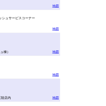
地図
ッシュサービスコーナー
地図
リュ棟）
地図
地図
三陸店内
地図