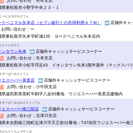
お問い合わせ：矢本支店
城県東松島市小野字中央２３－１
くべにまるやもとてん
ークベニマル矢本店（セブン銀行との共同利用ＡＴＭ）
店舗外キャ
お問い合わせ：ー
城県東松島市矢本字町浦135 ヨークベニマル矢本店内
んたうんやもと
オンタウン矢本
店舗外キャッシュサービスコーナー
お問い合わせ：矢本支店
城県東松島市小松字浮足43 イオンタウン矢本1階半屋外（マックスバ
えすーぱーみさとてん
ジエスーパー美里店
店舗外キャッシュサービスコーナー
お問い合わせ：小牛田支店
城県遠田郡美里町牛飼字八反93番地 ウジエスーパー美里店建物内
えすーぱーみなみさんりくてん
ジエスーパー南三陸店
店舗外キャッシュサービスコーナー
お問い合わせ：志津川支店
城県本吉郡南三陸町志津川字天王前32番地－T47街区ウジエスーパー南
みさんりくちょうやくば