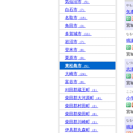
気仙沼市
（5）
やも
白石市
（7）
矢
名取市
（15）
宮
角田市
（3）
多賀城市
（11）
なる
鳴
岩沼市
（7）
登米市
（8）
宮
栗原市
（9）
しづ
東松島市
（5）
志
大崎市
（24）
富谷市
（8）
宮
刈田郡蔵王町
（1）
こご
柴田郡大河原町
小
（4）
柴田郡村田町
（2）
宮
柴田郡柴田町
（8）
なる
柴田郡川崎町
（1）
鳴
伊具郡丸森町
（2）