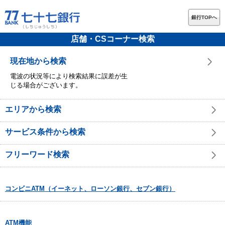
銀行TOPへ
店舗・CSコーナー検索
現在地から検索
電波の状況等により検索結果に誤差が生
じる場合がございます。
エリアから検索
サービス条件から検索
フリーワード検索
コンビニATM（イーネット、ローソン銀行、セブン銀行）
ATM機能