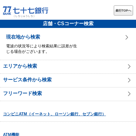
銀行TOPへ
店舗・CSコーナー検索
現在地から検索
電波の状況等により検索結果に誤差が生
じる場合がございます。
エリアから検索
サービス条件から検索
フリーワード検索
コンビニATM（イーネット、ローソン銀行、セブン銀行）
ATM機能