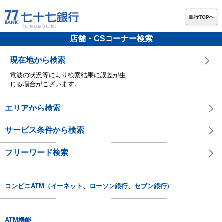
銀行TOPへ
店舗・CSコーナー検索
現在地から検索
電波の状況等により検索結果に誤差が生
じる場合がございます。
エリアから検索
サービス条件から検索
フリーワード検索
コンビニATM（イーネット、ローソン銀行、セブン銀行）
ATM機能