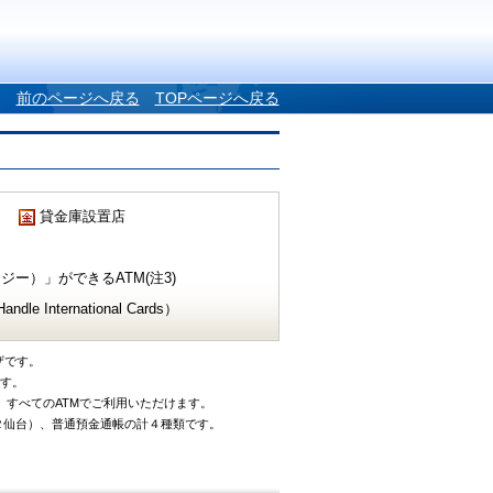
前のページへ戻る
TOPページへ戻る
貸金庫設置店
ー）」ができるATM(注3)
e International Cards）
ザです。
です。
、すべてのATMでご利用いただけます。
タ仙台）、普通預金通帳の計４種類です。