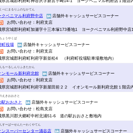
城県宮城郡利府町神谷沢字新宮ヶ崎14-1 ヨークベニマル利府店１階店
くべにまるりふのなかてん
ークベニマル利府野中店
店舗外キャッシュサービスコーナー
お問い合わせ：利府支店
城県宮城郡利府町加瀬字十三本塚173番地1 ヨークベニマル利府野中店
ちょうやくば
府町役場
店舗外キャッシュサービスコーナー
お問い合わせ：利府支店
城県宮城郡利府町利府字新並松4 （利府町役場駐車場敷地内）
んもーるしんりふきたかん
オンモール新利府北館
店舗外キャッシュサービスコーナー
お問い合わせ：利府支店
城県宮城郡利府町利府字新屋田前２２ イオンモール新利府北館１階店
のえきおおさと
の駅おおさと
店舗外キャッシュサービスコーナー
お問い合わせ：松島支店
城県黒川郡大郷町中村北浦51-6 道の駅おおさと敷地内
んすーぱーせんたーわくやてん
オンスーパーセンター涌谷店
店舗外キャッシュサービスコーナー