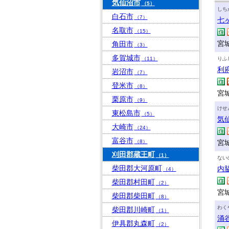
気仙沼市
（5）
しち
白石市
（7）
七
名取市
（15）
宮
角田市
（3）
多賀城市
（11）
りふ
利
岩沼市
（7）
登米市
（8）
宮
栗原市
（9）
けせ
東松島市
（5）
気
大崎市
（24）
富谷市
（8）
宮
刈田郡蔵王町
（1）
ない
柴田郡大河原町
内
（4）
柴田郡村田町
（2）
宮城
柴田郡柴田町
（8）
わく
柴田郡川崎町
（1）
涌
伊具郡丸森町
（2）