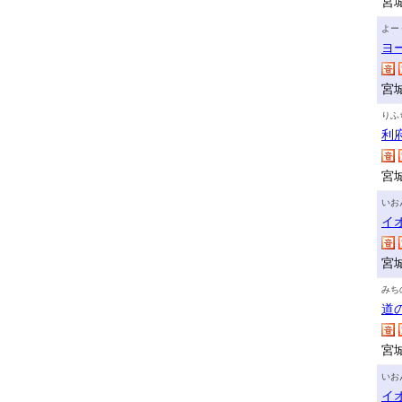
宮
よー
ヨ
宮
りふ
利
宮
いお
イ
宮
みち
道
宮
いお
イ