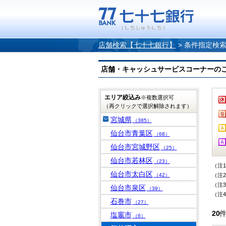
店舗検索【七十七銀行】
>
条件指定検
店舗・キャッシュサービスコーナーのご案内
エリア絞込み
※複数選択可
（再クリックで選択解除されます）
宮城県
（385）
仙台市青葉区
（68）
仙台市宮城野区
（25）
仙台市若林区
（23）
（注
仙台市太白区
（42）
（注
（注
仙台市泉区
（39）
（注
石巻市
（27）
20
塩竈市
（6）