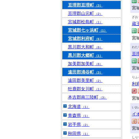
亘理郡亘理町
（3）
宮
亘理郡山元町
（2）
ざお
宮城郡松島町
（1）
蔵
宮城郡七ヶ浜町
（1）
宮
宮城郡利府町
（6）
黒川郡大和町
わた
（6）
亘
黒川郡大郷町
（1）
加美郡加美町
（6）
宮
遠田郡涌谷町
（3）
りふ
遠田郡美里町
（2）
利
牡鹿郡女川町
（1）
本吉郡南三陸町
宮
（3）
北海道
（1）
いお
イ
青森県
（1）
岩手県
（2）
宮
秋田県
（1）
しり