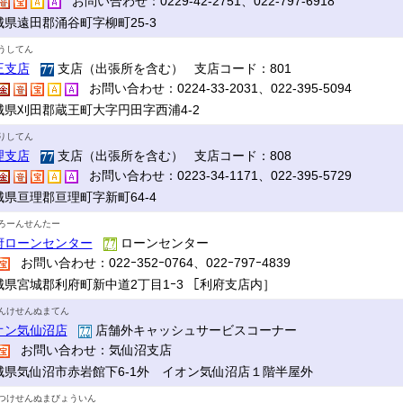
お問い合わせ：0229-42-2751、022-797-6918
城県遠田郡涌谷町字柳町25-3
うしてん
王支店
支店（出張所を含む） 支店コード：801
お問い合わせ：0224-33-2031、022-395-5094
城県刈田郡蔵王町大字円田字西浦4-2
りしてん
理支店
支店（出張所を含む） 支店コード：808
お問い合わせ：0223-34-1171、022-395-5729
城県亘理郡亘理町字新町64-4
ろーんせんたー
府ローンセンター
ローンセンター
お問い合わせ：022ｰ352ｰ0764、022ｰ797ｰ4839
城県宮城郡利府町新中道2丁目1ｰ3 ［利府支店内］
んけせんぬまてん
オン気仙沼店
店舗外キャッシュサービスコーナー
お問い合わせ：気仙沼支店
城県気仙沼市赤岩館下6-1外 イオン気仙沼店１階半屋外
つけせんぬまびょういん