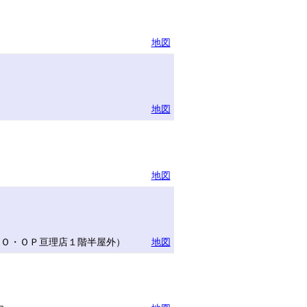
地図
地図
地図
ＣＯ・ＯＰ亘理店１階半屋外）
地図