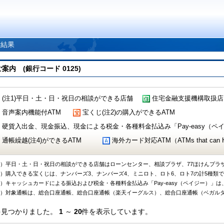
索結果
 (銀行コード 0125)
(注1)平日・土・日・祝日の相談ができる店舗
住宅金融支援機構取扱店
音声案内機能付ATM
宝くじ(注2)の購入ができるATM
硬貨入出金、現金振込、現金による税金・各種料金払込み「Pay-easy（ペイジ
通帳繰越(注4)ができるATM
海外カード対応ATM（ATMs that can Handl
1）平日・土・日・祝日の相談ができる店舗はローンセンター、相談プラザ、77ほけんプラ
2）購入できる宝くじは、ナンバーズ3、ナンバーズ4、ミニロト、ロト6、ロト7の計5種類
3）キャッシュカードによる振込および税金・各種料金払込み「Pay-easy（ペイジー）」は
4）対象通帳は、総合口座通帳、総合口座通帳（楽天イーグルス）、総合口座通帳（ベガル
件見つかりました。
1
～
20
件を表示しています。