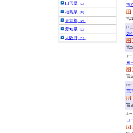
山形県
（1）
市
福島県
（8）
宮
東京都
（2）
けせ
愛知県
（1）
気
大阪府
（1）
宮
よー
ヨ
宮
わた
亘
宮
よー
ヨ