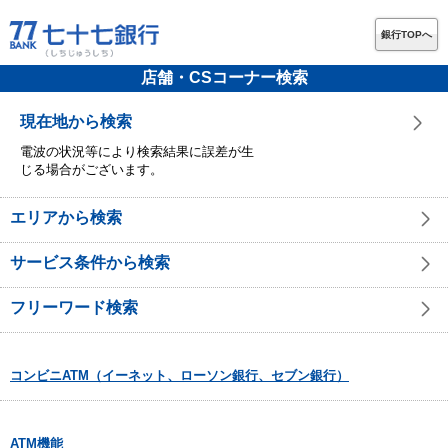
銀行TOPへ
店舗・CSコーナー検索
現在地から検索
電波の状況等により検索結果に誤差が生
じる場合がございます。
エリアから検索
サービス条件から検索
フリーワード検索
コンビニATM（イーネット、ローソン銀行、セブン銀行）
ATM機能