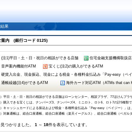
索結果
 (銀行コード 0125)
(注1)平日・土・日・祝日の相談ができる店舗
住宅金融支援機構取扱店
音声案内機能付ATM
宝くじ(注2)の購入ができるATM
硬貨入出金、現金振込、現金による税金・各種料金払込み「Pay-easy（ペイジ
通帳繰越(注4)ができるATM
海外カード対応ATM（ATMs that can Handl
1）平日・土・日・祝日の相談ができる店舗はローンセンター、相談プラザ、77ほけんプラ
2）購入できる宝くじは、ナンバーズ3、ナンバーズ4、ミニロト、ロト6、ロト7の計5種類
3）キャッシュカードによる振込および税金・各種料金払込み「Pay-easy（ペイジー）」は
4）対象通帳は、総合口座通帳、総合口座通帳（楽天イーグルス）、総合口座通帳（ベガル
件見つかりました。
1
～
18
件を表示しています。