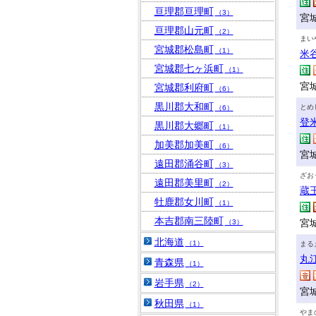
亘理郡亘理町
（3）
宮
亘理郡山元町
（2）
まい
宮城郡松島町
（1）
米
宮城郡七ヶ浜町
（1）
宮
宮城郡利府町
（6）
黒川郡大和町
とめ
（6）
登
黒川郡大郷町
（1）
加美郡加美町
（6）
宮
遠田郡涌谷町
（3）
ざお
遠田郡美里町
（2）
蔵
牡鹿郡女川町
（1）
本吉郡南三陸町
宮
（3）
北海道
（1）
まる
丸
青森県
（1）
岩手県
（2）
宮
秋田県
（1）
やま