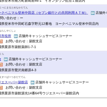
城県登米市南方町新島前46-1 イオンタウン佐沼１階店内
くべにまるとめなかだてん
ークベニマル登米中田店（セブン銀行との共同利用ＡＴＭ）
店舗外
問い合わせ：ー
城県登米市中田町石森字野元12番地 ヨークベニマル登米中田店内
はらしやくしょ
原市役所
店舗外キャッシュサービスコーナー
お問い合わせ：築館支店
県栗原市築館薬師1-7-1
くら
倉
店舗外キャッシュサービスコーナー
お問い合わせ：築館支店
城県栗原市鶯沢南郷原4-3
えすーぱーつきだててん
ジエスーパー築館店
店舗外キャッシュサービスコーナー
お問い合わせ：築館支店
城県栗原市築館源光14番64号ウジエスーパー築館店内