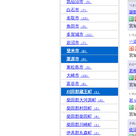
気仙沼市
（5）
つき
白石市
（7）
築
名取市
（15）
宮城
角田市
（3）
多賀城市
（11）
いち
一
岩沼市
（7）
登米市
（8）
宮城
栗原市
（9）
わか
東松島市
（5）
若
大崎市
（24）
富谷市
（8）
宮
刈田郡蔵王町
（1）
いわ
柴田郡大河原町
岩
（4）
柴田郡村田町
（2）
宮
柴田郡柴田町
（8）
さぬ
柴田郡川崎町
（1）
佐
伊具郡丸森町
（2）