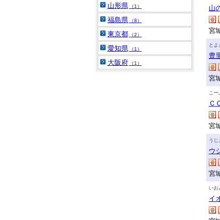
山形県
（1）
山
福島県
（8）
宮
東京都
（2）
とよ
愛知県
（1）
豊
大阪府
（1）
宮
こー
Ｃ
宮
うじ
ウ
宮
いお
イ