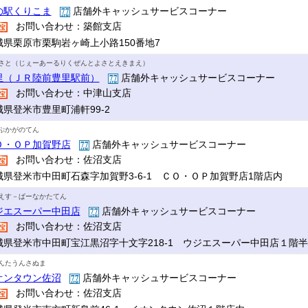
の駅くりこま
店舗外キャッシュサービスコーナー
お問い合わせ：築館支店
城県栗原市栗駒岩ヶ崎上小路150番地7
さと（じぇーあーるりくぜんとよさとえきまえ）
里（ＪＲ陸前豊里駅前）
店舗外キャッシュサービスコーナー
お問い合わせ：中津山支店
城県登米市豊里町浦軒99-2
ぷかがのてん
Ｏ・ＯＰ加賀野店
店舗外キャッシュサービスコーナー
お問い合わせ：佐沼支店
城県登米市中田町石森字加賀野3-6-1 ＣＯ・ＯＰ加賀野店1階店内
えす－ぱーなかたてん
ジエスーパー中田店
店舗外キャッシュサービスコーナー
お問い合わせ：佐沼支店
城県登米市中田町宝江黒沼字十文字218-1 ウジエスーパー中田店１階
んたうんさぬま
オンタウン佐沼
店舗外キャッシュサービスコーナー
お問い合わせ：佐沼支店