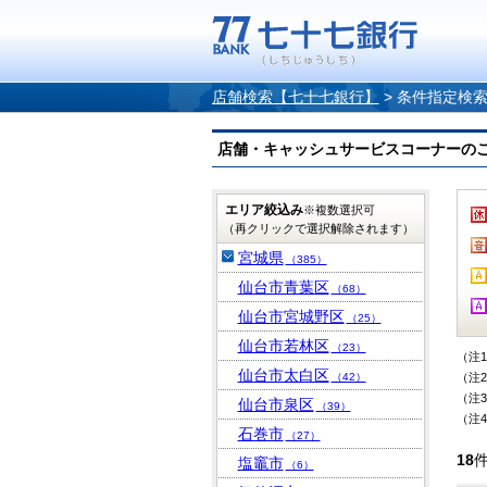
店舗検索【七十七銀行】
>
条件指定検
店舗・キャッシュサービスコーナーのご案内
エリア絞込み
※複数選択可
（再クリックで選択解除されます）
宮城県
（385）
仙台市青葉区
（68）
仙台市宮城野区
（25）
仙台市若林区
（23）
（注
仙台市太白区
（42）
（注
（注
仙台市泉区
（39）
（注
石巻市
（27）
18
塩竈市
（6）