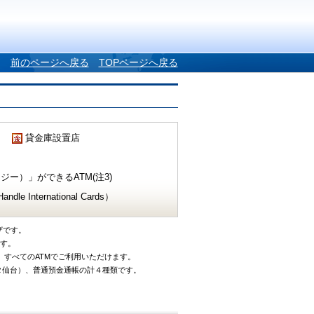
前のページへ戻る
TOPページへ戻る
貸金庫設置店
ー）」ができるATM(注3)
e International Cards）
ザです。
です。
、すべてのATMでご利用いただけます。
タ仙台）、普通預金通帳の計４種類です。