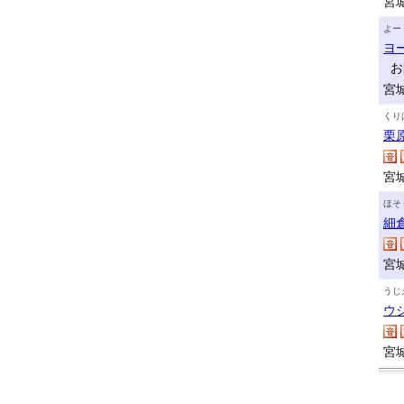
宮
よー
ヨ
お
宮
くり
栗
宮城
ほそ
細
宮
うじ
ウ
宮