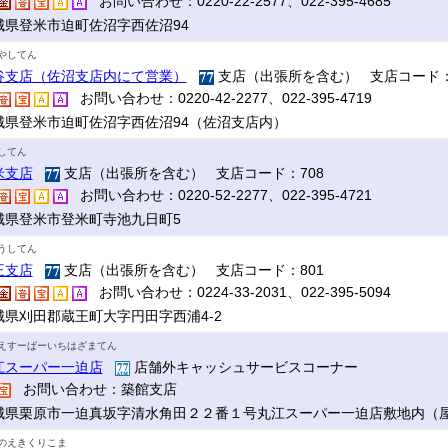
お問い合わせ：0220-22-2577、022-395-4685
城県登米市迫町佐沼字西佐沼94
やしてん
谷支店（佐沼支店内にて営業）
支店（出張所を含む） 支店コード：
お問い合わせ：0220-42-2277、022-395-4719
城県登米市迫町佐沼字西佐沼94（佐沼支店内）
してん
米支店
支店（出張所を含む） 支店コード：708
お問い合わせ：0220-52-2277、022-395-4721
城県登米市登米町寺池九日町5
うしてん
王支店
支店（出張所を含む） 支店コード：801
お問い合わせ：0224-33-2031、022-395-5094
城県刈田郡蔵王町大字円田字西浦4-2
えすーぱーいちはざまてん
江スーパー一迫店
店舗外キャッシュサービスコーナー
お問い合わせ：築館支店
城県栗原市一迫真坂字清水角田２２番１号丸江スーパー一迫店敷地内（
のえきくりこま